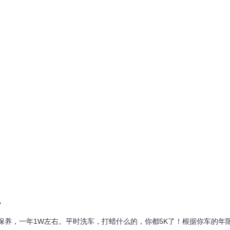
？
大保养，一年1W左右。平时洗车，打蜡什么的，你都5K了！根据你车的年