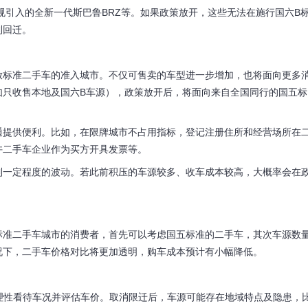
引入的全新一代斯巴鲁BRZ等。如果政策放开，这些无法在施行国六B
利回迁。
标准二手车的准入城市。不仅可售卖的车型进一步增加，也将面向更多
如只收售本地及国六B车源），政策放开后，将面向来自全国同行的国五标
提供便利。比如，在限牌城市不占用指标，登记注册住所和经营场所在
许二手车企业作为买方开具发票等。
一定程度的波动。若此前积压的车源较多、收车成本较高，大概率会在
准二手车城市的消费者，首先可以考虑国五标准的二手车，其次车源数
况下，二手车价格对比将更加透明，购车成本预计有小幅降低。
理性看待车况并评估车价。取消限迁后，车源可能存在地域特点及隐患，