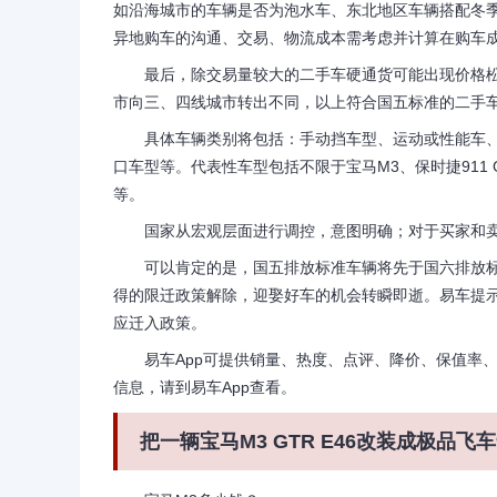
如沿海城市的车辆是否为泡水车、东北地区车辆搭配冬
异地购车的沟通、交易、物流成本需考虑并计算在购车
最后，除交易量较大的二手车硬通货可能出现价格松
市向三、四线城市转出不同，以上符合国五标准的二手
具体车辆类别将包括：手动挡车型、运动或性能车、
口车型等。代表性车型包括不限于宝马M3、保时捷911 GT3 R
等。
国家从宏观层面进行调控，意图明确；对于买家和卖
可以肯定的是，国五排放标准车辆将先于国六排放标
得的限迁政策解除，迎娶好车的机会转瞬即逝。易车提
应迁入政策。
易车App可提供销量、热度、点评、降价、保值率、
信息，请到易车App查看。
把一辆宝马M3 GTR E46改装成极品