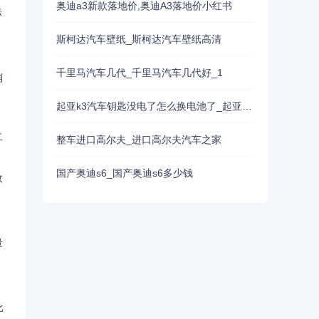
奥迪a3新款落地价,奥迪A3落地价小红书
标
斯柯达汽车壁纸_斯柯达汽车壁纸高清
千里马汽车几代_千里马汽车几代好_1
消
起亚k3汽车钥匙没电了怎么换电池了_起亚k3钥匙更换电池
二
整车进口高尔夫_进口高尔夫汽车之家
国产奥迪s6_国产奥迪s6多少钱
政
量
比