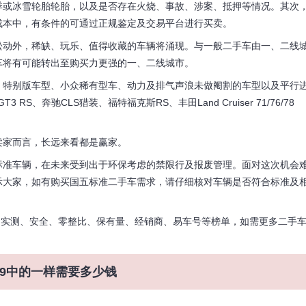
季或冰雪轮胎轮胎，以及是否存在火烧、事故、涉案、抵押等情况。其次
成本中，有条件的可通过正规鉴定及交易平台进行买卖。
动外，稀缺、玩乐、值得收藏的车辆将涌现。与一般二手车由一、二线
车将有可能转出至购买力更强的一、二线城市。
特别版车型、小众稀有型车、动力及排气声浪未做阉割的车型以及平行
S、奔驰CLS猎装、福特福克斯RS、丰田Land Cruiser 71/76/78
家而言，长远来看都是赢家。
准车辆，在未来受到出于环保考虑的禁限行及报废管理。面对这次机会
示大家，如有购买国五标准二手车需求，请仔细核对车辆是否符合标准及
实测、安全、零整比、保有量、经销商、易车号等榜单，如需更多二手
飞车9中的一样需要多少钱