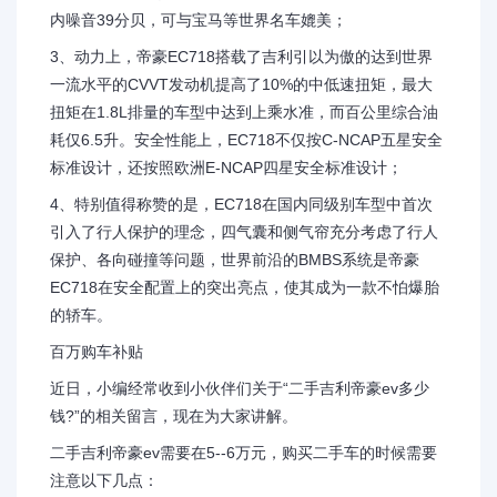
内噪音39分贝，可与宝马等世界名车媲美；
3、动力上，帝豪EC718搭载了吉利引以为傲的达到世界
一流水平的CVVT发动机提高了10%的中低速扭矩，最大
扭矩在1.8L排量的车型中达到上乘水准，而百公里综合油
耗仅6.5升。安全性能上，EC718不仅按C-NCAP五星安全
标准设计，还按照欧洲E-NCAP四星安全标准设计；
4、特别值得称赞的是，EC718在国内同级别车型中首次
引入了行人保护的理念，四气囊和侧气帘充分考虑了行人
保护、各向碰撞等问题，世界前沿的BMBS系统是帝豪
EC718在安全配置上的突出亮点，使其成为一款不怕爆胎
的轿车。
百万购车补贴
近日，小编经常收到小伙伴们关于“二手吉利帝豪ev多少
钱?”的相关留言，现在为大家讲解。
二手吉利帝豪ev需要在5--6万元，购买二手车的时候需要
注意以下几点：