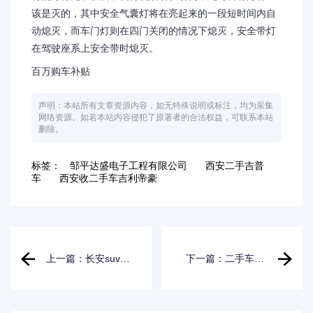
该是灭的，其中安全气囊灯将在亮起来的一段短时间内自
动熄灭，而车门灯则在四门关闭的情况下熄灭，安全带灯
在驾驶座系上安全带时熄灭。
百万购车补贴
声明：本站所有文章资源内容，如无特殊说明或标注，均为采集
网络资源。如若本站内容侵犯了原著者的合法权益，可联系本站
删除。
标签：
邹平达盛电子工程有限公司
西安二手吉普
车
西安收二手车吉利帝豪
上一篇：长安suv二
下一篇：二手车大
手车,长安suv二手
众polo2016款多少
车价格3万以下
钱_二手车大众polo