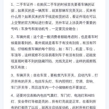
1、二手车证件：在购买二手车的时候首先要看车辆的证
据，如果买的是一辆黑车，就算那辆车完美无比，买来有
什么用？如果买来的车手续是租赁的话，看证件现在可以
上交警的官方网站进行查证。另外车证上涉及两个重要的
号码：车身号和发动机号，一定要完全吻合；
2、车辆外观：这个是一般消费者都能考虑到，也是看车时
候最新看到的。看外观就是看车子有没有刮痕，有没有凹
陷。仔细检查车辆的每个部位，如：车门，机盖，车位，
车顶等，这样观察不仅容易看到车子有没有刮痕，还能发
现直视时看不到的隐藏凹陷。光线充足时，这样的观察既
快又有效；
3、车辆开关：坐在车里，要检查汽车开关。启动汽车，打
开所有的开关，包括车头灯、车内照明灯、空调、音响、
车门开关等，而且连车内一个小储物柜也不要放过。
4、还要对仪表舱内包括气囊灯、车门灯、电池灯和ABS
灯、安全带灯等都是亮的，所有灯亮就是正常。在看到所
有的灯都亮了以后，就再次启动发动机，此时所有灯都应