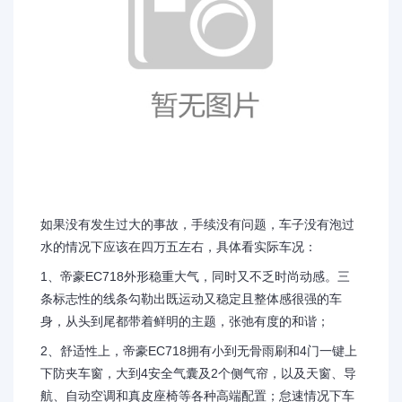
如果没有发生过大的事故，手续没有问题，车子没有泡过
水的情况下应该在四万五左右，具体看实际车况：
1、帝豪EC718外形稳重大气，同时又不乏时尚动感。三
条标志性的线条勾勒出既运动又稳定且整体感很强的车
身，从头到尾都带着鲜明的主题，张弛有度的和谐；
2、舒适性上，帝豪EC718拥有小到无骨雨刷和4门一键上
下防夹车窗，大到4安全气囊及2个侧气帘，以及天窗、导
航、自动空调和真皮座椅等各种高端配置；怠速情况下车