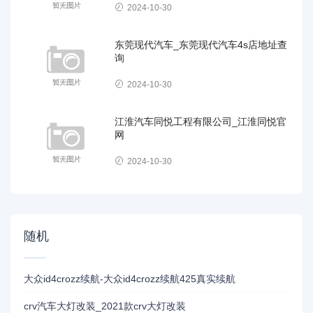
2024-10-30
东莞现代汽车_东莞现代汽车4s店地址查
询
2024-10-30
江淮汽车同悦工程有限公司_江淮同悦官
网
2024-10-30
随机
大众id4crozz续航-大众id4crozz续航425真实续航
crv汽车大灯改装_2021款crv大灯改装