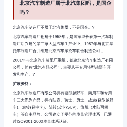
北京汽车制造厂属于北汽集团吗，是国企
吗？
北京汽车制造厂不属于北汽集团，不是国企。?
北京汽车制造厂创建于1958年，是国家继长春第一汽车制
造厂后兴建的第二家大型汽车生产企业。1987年与北京摩
托车制造厂合并组建北京汽车摩托车联合制造公司 。
2001年与北京汽车装配厂重组，创建北京汽车制造厂有限
公司，简称“北汽有限公司”，主要从事专用轻型越野车开
发和生产。?
扩展资料：
北京汽车制造厂有限公司拥有轻型越野车、商用车和专用
车三大系列产品，拥有陆霸、骑士、勇士、战旗(轻型越野
车)、旗铃(轻中卡)、陆铃(皮卡/SUV)、旗舰（水陆两栖
车）等自主品牌。公司建立了规范的质量管理体系，已通
过ISO9001-2000质量体系认证。