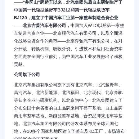
——“井冈山”牌轿车以来，北汽集团先后自主研制生产了
中国第一代轻型越野车BJ212和第一代轻型载货车
BJ130，建立了中国汽车工业第一家整车制造合资企业
——北京吉普汽车有限公司，
中国加入WTO以后第一家整
车制造合资企业——北京现代汽车有限公司，以及全面深
化战略合资合作的典范——北京奔驰汽车有限公司，在对
外开放、转换机制、吸收外资、引进技术和运用社会资本
方面走在全国行业前列，为中国汽车工业发展做出了积极
贡献。
公司旗下公司
北京汽车集团有限公司旗下拥有北京汽车、北汽越野车、
昌河汽车、北汽新能源、北汽福田、北京现代、北京奔驰
等知名企业与研发机构。以北京为中心，北汽集团建立了
分布全国十余省市的自主品牌乘用车整车基地、自主品牌
商用车整车基地、新能源整车基地、合资品牌乘用车等基
地。北京汽车集团有限公司的研发体系布局全球五国七
地，在30多个国家和地区建立了整车及KD工厂，市场遍布