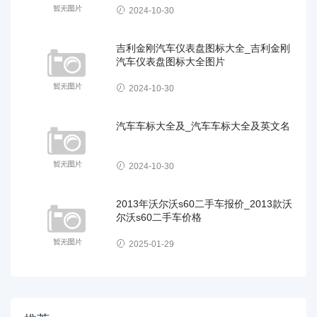
2024-10-30
吉利金刚汽车仪表盘图标大全_吉利金刚
汽车仪表盘图标大全图片
2024-10-30
汽车车标大全及_汽车车标大全及英文名
2024-10-30
2013年沃尔沃s60二手车报价_2013款沃
尔沃s60二手车价格
2025-01-29