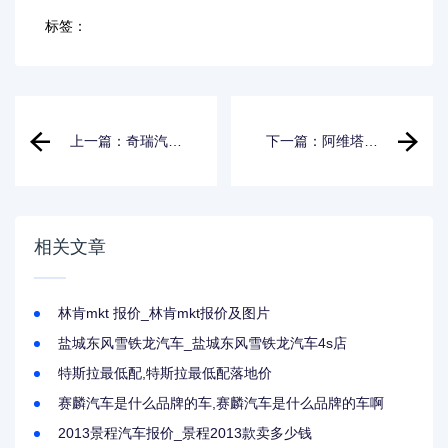
标签：
上一篇：奇瑞汽车
下一篇：阿维塔是
价格表5x_奇瑞汽
哪个公司的产品啊
车价格表5座
呢-阿维塔科技公司
怎么样
相关文章
林肯mkt 报价_林肯mkt报价及图片
盐城东风雪铁龙汽车_盐城东风雪铁龙汽车4s店
特斯拉最低配,特斯拉最低配落地价
赛麟汽车是什么品牌的车,赛麟汽车是什么品牌的车啊
2013景程汽车报价_景程2013款卖多少钱