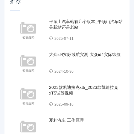
推荐
平顶山汽车站有几个版本_平顶山汽车站
是新站还是老站
2025-07-11
大众id4实际续航实测-大众id4实际续航
2024-10-30
2023款凯迪拉克xt5_2023款凯迪拉克
xT5试驾视频
2025-09-16
夏利汽车 工作原理