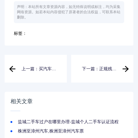
声明：本站所有文章资源内容，如无特殊说明或标注，均为采集
网络资源。如若本站内容侵犯了原著者的合法权益，可联系本站
删除。
标签：
上一篇：买汽车怎
下一篇：正规残疾
样看黄道吉日_买车
人小汽车哪里有卖_
选日子怎么看黄历
残疾人汽车哪里有
卖
相关文章
盐城二手车过户在哪里办理-盐城个人二手车认证流程
株洲至漳州汽车,株洲至漳州汽车票