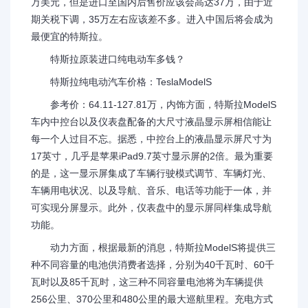
万美元，但是进口至国内后售价应该会高达37万，由于近
期关税下调，35万左右应该差不多。进入中国后将会成为
最便宜的特斯拉。
特斯拉原装进口纯电动车多钱？
特斯拉纯电动汽车价格：TeslaModelS
参考价：64.11-127.81万，内饰方面，特斯拉ModelS
车内中控台以及仪表盘配备的大尺寸液晶显示屏相信能让
每一个人过目不忘。据悉，中控台上的液晶显示屏尺寸为
17英寸，几乎是苹果iPad9.7英寸显示屏的2倍。最为重要
的是，这一显示屏集成了车辆行驶模式调节、车辆灯光、
车辆用电状况、以及导航、音乐、电话等功能于一体，并
可实现分屏显示。此外，仪表盘中的显示屏同样集成导航
功能。
动力方面，根据最新的消息，特斯拉ModelS将提供三
种不同容量的电池供消费者选择，分别为40千瓦时、60千
瓦时以及85千瓦时，这三种不同容量电池将为车辆提供
256公里、370公里和480公里的最大巡航里程。充电方式