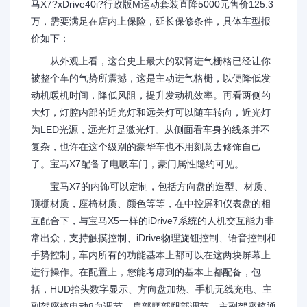
马X7?xDrive40i?行政版M运动套装直降5000元售价125.3
万，需要满足在店内上保险，延长保修条件，具体车型报
价如下：
从外观上看，这台史上最大的双肾进气栅格已经让你
被整个车的气势所震撼，这是主动进气格栅，以便降低发
动机暖机时间，降低风阻，提升发动机效率。再看两侧的
大灯，灯腔内部的近光灯和远关灯可以随车转向，近光灯
为LED光源，远光灯是激光灯。从侧面看车身的线条并不
复杂，也许在这个级别的豪华车也不用刻意去修饰自己
了。宝马X7配备了电吸车门，豪门属性隐约可见。
宝马X7的内饰可以定制，包括方向盘的造型、材质、
顶棚材质，座椅材质、颜色等等，在中控屏和仪表盘的相
互配合下，与宝马X5一样的iDrive7系统的人机交互能力非
常出众，支持触摸控制、iDrive物理旋钮控制、语音控制和
手势控制，车内所有的功能基本上都可以在这两块屏幕上
进行操作。在配置上，您能考虑到的基本上都配备，包
括，HUD抬头数字显示、方向盘加热、手机无线充电、主
副驾座椅电动8向调节、肩部腰部腿部调节、主副驾座椅通