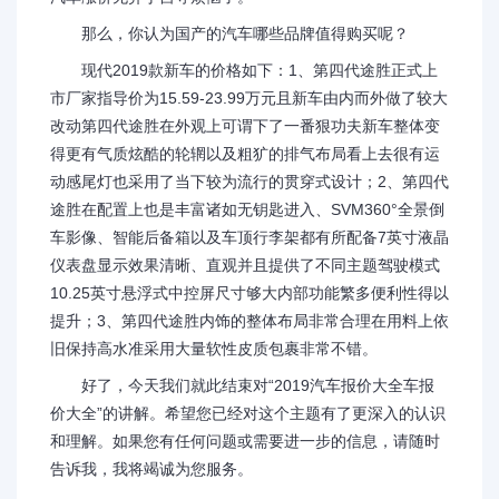
那么，你认为国产的汽车哪些品牌值得购买呢？
现代2019款新车的价格如下：1、第四代途胜正式上
市厂家指导价为15.59-23.99万元且新车由内而外做了较大
改动第四代途胜在外观上可谓下了一番狠功夫新车整体变
得更有气质炫酷的轮辋以及粗犷的排气布局看上去很有运
动感尾灯也采用了当下较为流行的贯穿式设计；2、第四代
途胜在配置上也是丰富诸如无钥匙进入、SVM360°全景倒
车影像、智能后备箱以及车顶行李架都有所配备7英寸液晶
仪表盘显示效果清晰、直观并且提供了不同主题驾驶模式
10.25英寸悬浮式中控屏尺寸够大内部功能繁多便利性得以
提升；3、第四代途胜内饰的整体布局非常合理在用料上依
旧保持高水准采用大量软性皮质包裹非常不错。
好了，今天我们就此结束对“2019汽车报价大全车报
价大全”的讲解。希望您已经对这个主题有了更深入的认识
和理解。如果您有任何问题或需要进一步的信息，请随时
告诉我，我将竭诚为您服务。