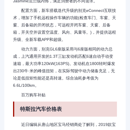
Jasmine法兰绒内饰，满足消费者的不同需求。
配置方面，新车搭载迭代升级的别克eConnect互联技
术，增加了手机远程操作车辆的功能(检查车门、车窗、天
窗、后备箱的开闭状态，可远程开闭车窗、天窗、后备
箱，开关空并设置空温度、风向、风量等。)，并提供远程
升级、全新车载APP和超级。
动力方面，别克GL6座版采用与6座版相同的动力总
成，上汽通用开发的1.3T三缸发动机匹配6速自动手动变
速箱，最大功率120kW(163PS)。发动机在1800转时爆发
出230牛·米的峰值扭矩，在实际驾驶中动力储备充足，无
论是低扭矩性能还是高转速。综合油耗参考值为
6.6L/100km。
百万购车补贴
特斯拉汽车价格表
近日编辑从唐山地区宝马经销商处了解到，2019款宝