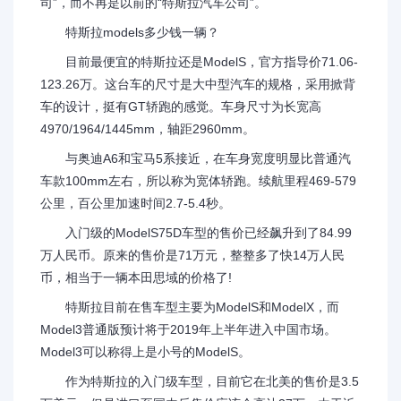
司”，而不再是以前的“特斯拉汽车公司”。
特斯拉models多少钱一辆？
目前最便宜的特斯拉还是ModelS，官方指导价71.06-
123.26万。这台车的尺寸是大中型汽车的规格，采用掀背
车的设计，挺有GT轿跑的感觉。车身尺寸为长宽高
4970/1964/1445mm，轴距2960mm。
与奥迪A6和宝马5系接近，在车身宽度明显比普通汽
车款100mm左右，所以称为宽体轿跑。续航里程469-579
公里，百公里加速时间2.7-5.4秒。
入门级的ModelS75D车型的售价已经飙升到了84.99
万人民币。原来的售价是71万元，整整多了快14万人民
币，相当于一辆本田思域的价格了!
特斯拉目前在售车型主要为ModelS和ModelX，而
Model3普通版预计将于2019年上半年进入中国市场。
Model3可以称得上是小号的ModelS。
作为特斯拉的入门级车型，目前它在北美的售价是3.5