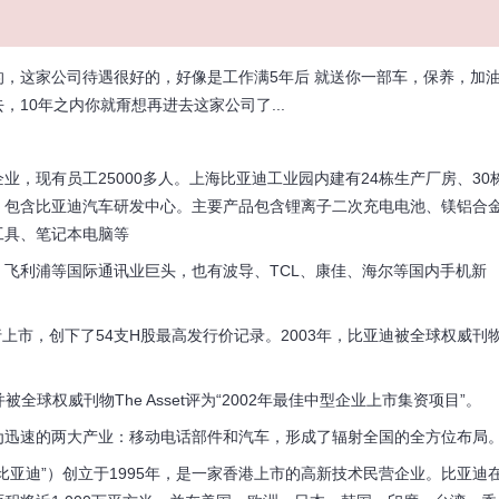
这家公司待遇很好的，好像是工作满5年后 就送你一部车，保养，加
10年之内你就甭想再进去这家公司了...
现有员工25000多人。上海比亚迪工业园内建有24栋生产厂房、30
；包含比亚迪汽车研发中心。主要产品包含锂离子二次充电电池、镁铝合
工具、笔记本电脑等
利浦等国际通讯业巨头，也有波导、TCL、康佳、海尔等国内手机新
市，创下了54支H股最高发行价记录。2003年，比亚迪被全球权威刊
全球权威刊物The Asset评为“2002年最佳中型企业上市集资项目”。
迅速的两大产业：移动电话部件和汽车，形成了辐射全国的全方位布局
迪”）创立于1995年，是一家香港上市的高新技术民营企业。比亚迪