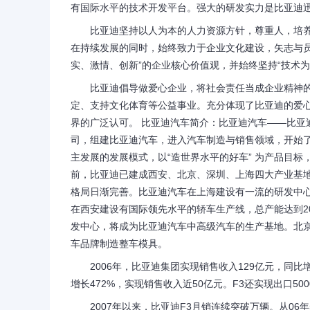
有国际水平的技术开发平台。强大的研发实力是比亚迪
比亚迪坚持以人为本的人力资源方针，尊重人，培养
在持续发展的同时，始终致力于企业文化建设，矢志与
实、激情、创新”的企业核心价值观，并始终坚持“技术为
比亚迪倡导做爱心企业，将社会责任当成企业精神的
定、支持文化体育等公益事业。充分体现了比亚迪的爱
界的广泛认可。 比亚迪汽车简介：比亚迪汽车——比亚迪
司，组建比亚迪汽车，进入汽车制造与销售领域，开始
主发展的发展模式，以“造世界水平的好车” 为产品目标
前，比亚迪已建成西安、北京、深圳、上海四大产业基
格局日渐完善。比亚迪汽车在上海建设有一流的研发中心，
在西安建设有国际领先水平的轿车生产线，总产能达到2
发中心，将成为比亚迪汽车中高级汽车的生产基地。北
车品牌制造整车模具。
2006年，比亚迪集团实现销售收入129亿元，同比增长
增长472%，实现销售收入近50亿元。F3还实现出口50
2007年以来，比亚迪F3月销连续突破万辆。从06年5