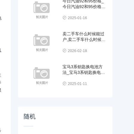
今日汽油92和95价格_
今日汽油92和95价格报
表
电
2025-01-16
，
卖二手车什么时候能过
户,卖二手车什么时候能
、
过户成功
讯
2026-02-18
宝马3系钥匙换电池方
法_宝马3系钥匙换电池
主
方法视频
等
2025-01-11
燃
随机
具