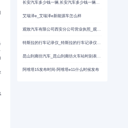
长安汽车多少钱一辆,长安汽车多少钱一辆报价
司
艾瑞泽e_艾瑞泽e新能源车怎么样
。
观致汽车有限公司西安分公司营业执照_观致汽车西安新厂招聘
特斯拉的行车记录仪_特斯拉的行车记录仪是一直录像吗
各
公
昆山到廊坊汽车_昆山到廊坊火车站时刻表查询
自
阿维塔15发布时间-阿维塔e11什么时候发布
业
汽