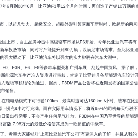
年6月到08年6月，比亚迪F3用12个月的时间，再创造了产销10万辆的
上市，以超凡动力、超级安全、超酷外形引领两厢车新时尚，掀起新的两厢
6全国上市，自主品牌冲击中高级轿车市场从F6开始。今年比亚迪汽车将有
少5款新车投放市场，同时将产能提升到80万辆，以满足市场需求。至此比亚
展的强大驱动下，比亚迪汽车将以强大的实力驰骋在汽车大潮中。
F0、F3R、F6、F8等多款车型亮相广州车展，刮起中国旋风。据了解
亚迪新能源汽车生产准入资质进行审核，肯定了比亚迪具备新能源汽车设计
入现场审核结论为通过。据悉，F3DM产品公告将在近期发布的国家公
城市销售。
电动模式下可行驶100km，最高时速可达160 km /小时。该车在比
源上慢充9小时可充满。而在实际用车情况下，将近95%的司机每天行驶不
的日常出行需要，不会产生任何尾气排放。F3DM在中国乃至世界的新能
财富版,7.98万元的最低价格使其成为一款超值的中级车。
了。希望大家能够对“上海比亚迪汽车公司”有更深入的了解，并且从我的