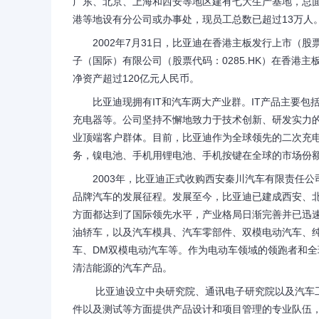
广东、北京、上海和西安等地区建有七大生产基地，总面
港等地设有分公司或办事处，现员工总数已超过13万人
2002年7月31日，比亚迪在香港主板发行上市（股票代
子（国际）有限公司（股票代码：0285.HK）在香港主
净资产超过120亿元人民币。
比亚迪现拥有IT和汽车两大产业群。IT产品主要包
充电器等。公司坚持不懈地致力于技术创新、研发实力
业顶端客户群体。目前，比亚迪作为全球领先的二次充电
务，镍电池、手机用锂电池、手机按键在全球的市场份
2003年，比亚迪正式收购西安秦川汽车有限责任公司
品牌汽车的发展征程。发展至今，比亚迪已建成西安、
方面都达到了国际领先水平，产业格局日渐完善并已迅
油轿车，以及汽车模具、汽车零部件、双模电动汽车、纯电
车、DM双模电动汽车等。作为电动车领域的领跑者和
清洁能源的汽车产品。
比亚迪设立中央研究院、通讯电子研究院以及汽车工
件以及测试等方面提供产品设计和项目管理的专业队伍