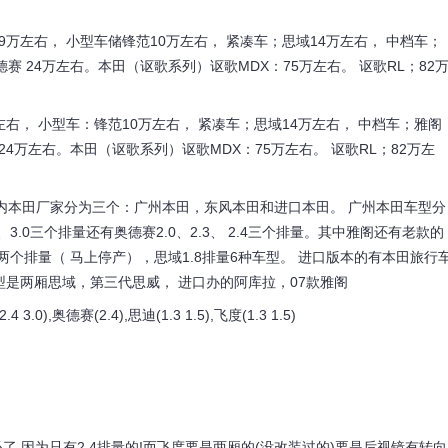
万左右， 小型车储锋范10万左右， 紧凑车；思域14万左右， 中档车；
德赛 24万左右。本田（讴歌系列）讴歌MDX：75万左右。 讴歌RL；82
右， 小型车：锋范10万左右， 紧凑车；思域14万左右， 中档车；雅阁
 24万左右。本田（讴歌系列）讴歌MDX：75万左右。 讴歌RL；82万左
内本田厂家分为三个：广州本田，东风本田和进口本田。 广州本田车型分
.4、3.0三个排量还有奥德赛2.0、2.3、 2.4三个排量。其中雅阁还有老款的
和2.4两个排量（ 马上停产），思域1.8排量6种车型。 进口版本的有本田旅行
车型是两厢思域，第三代思威， 进口办的阿库拉，07款雅阁
,奥德赛(2.4),思迪(1.3 1.5),飞度(1.3 1.5)
必了,因为只有2.4排量的!而飞度要是两厢的(没改装过的)要是后视镜有转向