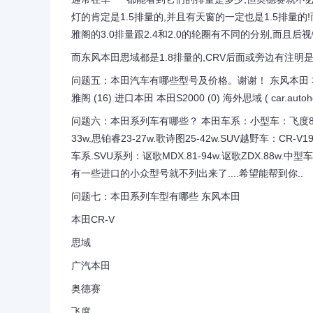
灯的肯定是1.5排量的,并且有天窗的一定也是1.5排量
雅阁的3.0排量跟2.4和2.0的轮圈有不同的分别,而且
而东风本田思域都是1.8排量的,CRV后面或旁边有注明是2.
问题五：本田汽车有哪些型号及价格。谢谢！ 东风本田 本田CR-V (
雅阁 (16) 进口本田 本田S2000 (0) 海外思域 ( car.autohom
问题六：本田系列车有哪些？ 本田车系：小型车：飞度8-13w.锋
33w.思铂睿23-27w.歌诗图25-42w.SUV越野车：CR-V
车系.SVU系列：讴歌MDX.81-94w.讴歌ZDX.88w.中型
有一些进口的小众型号就不列出来了....希望能帮到你..
问题七：本田系列车型有哪些 东风本田
本田CR-V
思域
广汽本田
奥德赛
飞度