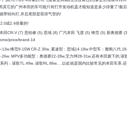
的!而其它的广州本田的车可能只有打开发动机盖才能知道是多少排量了!最后
后视镜带转向灯,并且尾部是双排气管的!
0或2.4排量的!
7) 思铂睿 (5) 思域 (8) 广汽本田 飞度 (5) 锋范 (5) 新奥德赛 (3
e/price/brand-14
范9-15W.CR-Z.30w..紧凑型：思域14-18w.中型车：雅阁八代.18
19-26w..MPV多功能型：奥德赛22-28w.艾力绅28-31w.还有本田旗下的;讴
车系列：讴歌TL.49w..讴歌RL.86w.....以处就是国内比较常见的本田车系.还