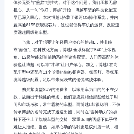
体验无疑与“煎熬”想挂钩。对于这个问题，我们压根无需
担心。从一句“你好，博越”开始，博越车型的科技化配置
早已深入民心。本次博越L搭载了银河OS操作系统，并内
置高通8155旗舰级芯片，这也就使得车机的运算、反应速
度远超同级别车型。
当然，对于想要让年轻用户动心的博越L，并非纯
靠“颜值”。在科技化方面，博越L全系标配了540°上帝视
角、L2级智能驾驶辅助系统等诸多配置。入门即高配的体
验也让博越L可以靠“才华”让用户倾心。加之，博越L在高
配车型中还配有11个哈曼Infinity扬声器、氛围灯、香氛系
统等越级配置，足以带来沉浸式的愉悦驾驶体验。
购买紧凑型SUV的消费者，以家用车为目的的不在少
数，故而出于稳健的考虑，他们更愿意相信那些经过了时
间和市场考验，常年霸榜的车型。而博越L却很聪明，不仅
传承博越的名号完成了迅速出圈，同时在“雷神动力”的加
持下还坐上了旗舰车型的交椅，双重Buff的诱惑下似乎很
难让人拒绝。当然，如果心动的话我更建议到店一试，相