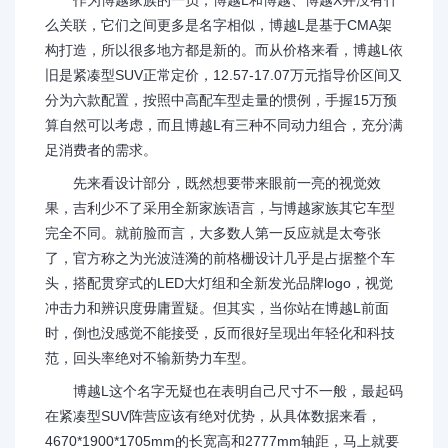
作为博越家族的一员，博越L和博越、博越X并没有什
么关联，它们之间更多是名字相似，博越L是基于CMA架
构打造，所以很多地方都是新的。而从价格来看，博越L依
旧是紧凑型SUV正常定价，12.57-17.07万元指导价区间又
分为六款配置，按照中高配车型走量的惯例，手握15万预
算自然可以考虑，而且博越L有三种不同动力组合，充分满
足消费者的需求。
先来看设计部分，既然想要带来眼前一亮的视觉效
果，吉利少不了采用全新家族语言，与博越家族其它车型
完全不同。就前脸而言，大多数人第一反应就是太夸张
了，官方称之为光波涟漪的前格栅设计几乎是占据整个车
头，搭配贯穿式的LED大灯组和全新发光品牌logo，视觉
冲击力和辨识度毋庸置疑。但其实，当你站在博越L前面
时，倒也没感觉不能接受，反而很好呈现出年轻化和科技
范，回头率绝对不输新势力车型。
博越L这个名字无疑也在表明自己尺寸不一般，最起码
在紧凑型SUV阵营应该有绝对优势，从具体数据来看，
4670*1900*1705mm的长宽高和2777mm轴距，马上就要