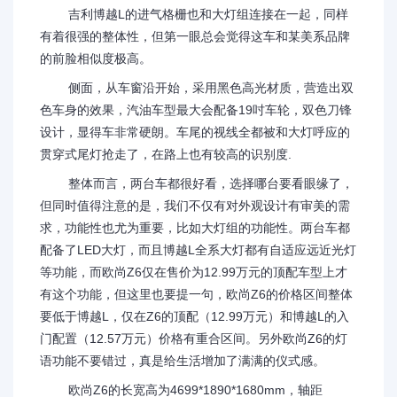
吉利博越L的进气格栅也和大灯组连接在一起，同样
有着很强的整体性，但第一眼总会觉得这车和某美系品牌
的前脸相似度极高。
侧面，从车窗沿开始，采用黑色高光材质，营造出双
色车身的效果，汽油车型最大会配备19吋车轮，双色刀锋
设计，显得车非常硬朗。车尾的视线全都被和大灯呼应的
贯穿式尾灯抢走了，在路上也有较高的识别度.
整体而言，两台车都很好看，选择哪台要看眼缘了，
但同时值得注意的是，我们不仅有对外观设计有审美的需
求，功能性也尤为重要，比如大灯组的功能性。两台车都
配备了LED大灯，而且博越L全系大灯都有自适应远近光灯
等功能，而欧尚Z6仅在售价为12.99万元的顶配车型上才
有这个功能，但这里也要提一句，欧尚Z6的价格区间整体
要低于博越L，仅在Z6的顶配（12.99万元）和博越L的入
门配置（12.57万元）价格有重合区间。另外欧尚Z6的灯
语功能不要错过，真是给生活增加了满满的仪式感。
欧尚Z6的长宽高为4699*1890*1680mm，轴距