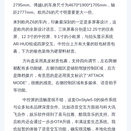
2795mm。博越L的车身尺寸为4670*1900*1705mm，轴
距2777mm。欧尚Z6的尺寸明显要更大一些。
来到欧尚Z6的车内，印象最深刻的一定是多屏幕设计，这
是欧尚的全新设计语言。三块屏幕分别是12.25寸的仪表
屏、12.3寸的中控屏、9.1寸的小欧屏，与抬头显示系统
AR-HUD组成四屏交互。中控台上方有大量的软包材质包
裹，下方的银色装饰为硬塑料材质。
方向盘采用真皮材质包裹，支持四向调节，左右两侧
都配有多功能键。左侧功能区是辅助驾驶控制区域，后方
是降档拨片，有意思的是还用英文标识了“ATTACK
MODE”，很燃的感觉。右侧控制区域有多媒体、语音助手
等功能。
中控屏的流畅度很不错，这套OnStyle5.0的操作系统
与众多知名品牌深度合作。比如语音交互方面就与科大讯
飞合作，娱乐软件得到了喜马拉雅、酷我音乐的支持。而
且欧尚还会通过一步步OTA升级，丰满这套生态系统。我
也短暂的体验了语音交互功能，确实很流畅，本地化也做