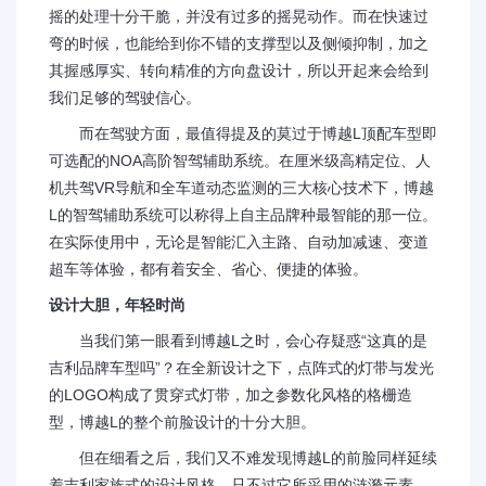
摇的处理十分干脆，并没有过多的摇晃动作。而在快速过
弯的时候，也能给到你不错的支撑型以及侧倾抑制，加之
其握感厚实、转向精准的方向盘设计，所以开起来会给到
我们足够的驾驶信心。
而在驾驶方面，最值得提及的莫过于博越L顶配车型即
可选配的NOA高阶智驾辅助系统。在厘米级高精定位、人
机共驾VR导航和全车道动态监测的三大核心技术下，博越
L的智驾辅助系统可以称得上自主品牌种最智能的那一位。
在实际使用中，无论是智能汇入主路、自动加减速、变道
超车等体验，都有着安全、省心、便捷的体验。
设计大胆，年轻时尚
当我们第一眼看到博越L之时，会心存疑惑“这真的是
吉利品牌车型吗”？在全新设计之下，点阵式的灯带与发光
的LOGO构成了贯穿式灯带，加之参数化风格的格栅造
型，博越L的整个前脸设计的十分大胆。
但在细看之后，我们又不难发现博越L的前脸同样延续
着吉利家族式的设计风格，只不过它所采用的涟漪元素，