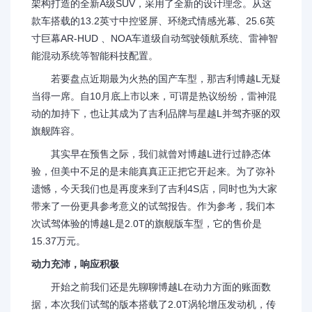
架构打造的全新A级SUV，采用了全新的设计理念。从这
款车搭载的13.2英寸中控竖屏、环绕式情感光幕、25.6英
寸巨幕AR-HUD 、NOA车道级自动驾驶领航系统、雷神智
能混动系统等智能科技配置。
若要盘点近期最为火热的国产车型，那吉利博越L无疑
当得一席。自10月底上市以来，可谓是热议纷纷，雷神混
动的加持下，也让其成为了吉利品牌与星越L并驾齐驱的双
旗舰阵容。
其实早在预售之际，我们就曾对博越L进行过静态体
验，但美中不足的是未能真真正正把它开起来。为了弥补
遗憾，今天我们也是再度来到了吉利4S店，同时也为大家
带来了一份更具参考意义的试驾报告。作为参考，我们本
次试驾体验的博越L是2.0T的旗舰版车型，它的售价是
15.37万元。
动力充沛，响应积极
开始之前我们还是先聊聊博越L在动力方面的账面数
据，本次我们试驾的版本搭载了2.0T涡轮增压发动机，传