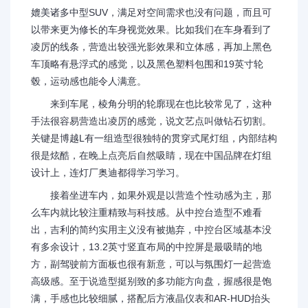
媲美诸多中型SUV，满足对空间需求也没有问题，而且可
以带来更为修长的车身视觉效果。比如我们在车身看到了
凌厉的线条，营造出较强光影效果和立体感，再加上黑色
车顶略有悬浮式的感觉，以及黑色塑料包围和19英寸轮
毂，运动感也能令人满意。
来到车尾，棱角分明的轮廓现在也比较常见了，这种
手法很容易营造出凌厉的感觉，说文艺点叫做钻石切割。
关键是博越L有一组造型很独特的贯穿式尾灯组，内部结构
很是炫酷，在晚上点亮后自然吸睛，现在中国品牌在灯组
设计上，连灯厂奥迪都得学习学习。
接着坐进车内，如果外观是以营造个性动感为主，那
么车内就比较注重精致与科技感。从中控台造型不难看
出，吉利的简约实用主义没有被抛弃，中控台区域基本没
有多余设计，13.2英寸竖直布局的中控屏是最吸睛的地
方，副驾驶前方面板也很有新意，可以与氛围灯一起营造
高级感。至于说造型挺别致的多功能方向盘，握感很是饱
满，手感也比较细腻，搭配后方液晶仪表和AR-HUD抬头