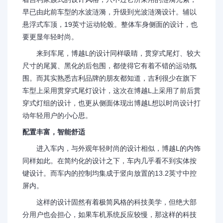
早已由此前车型的水波涟漪，升级到光波涟漪设计。辅以
悬浮式车顶，19英寸运动轮毂。整体车身侧面的设计，也
要更显年轻时尚。
来到车尾，博越L的设计同样吸睛，贯穿式尾灯、较大
尺寸的尾翼、黑化的后包围，都使得它有着不错的运动氛
围。而其实熟悉吉利品牌的朋友都知道，吉利很少在旗下
车型上采用贯穿式尾灯设计，这次在博越L上采用了前后贯
穿式灯组的设计，也更从侧面体现出博越L想以时尚设计打
动年轻用户的小心思。
配置丰富，智能舒适
进入车内，与外观年轻时尚的设计相似，博越L的内饰
同样如此。在简约化的设计之下，车内几乎看不到实体按
键设计。而车内的控制均集成于竖向放置的13.2英寸中控
屏内。
这样的设计固然有着极简风格的科技美学，但绝大部
分用户也会担心，如果车机系统反应较慢，那这样的科技