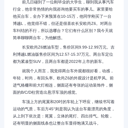
前几日碰到了一位刚毕业的大学生，聊到我从事汽车
行业，他非常热情的向我咨询他要买车的事儿。家里要给
他买台车，全办下来预算在10-15万，他同学刚买了一台
博越L，他觉得不错，但还是很喜欢长安欧尚Z6。对两台
车纠结的不行，所以选哪台？它们有什么区别？我今天就
简单聊聊两台车，为他解惑。
长安欧尚Z6燃油车型，售价区间9.99-12.99万元。吉
利博越L燃油版售价区间为12.57-15.37万元。两台车定位
都为紧凑型SUV，且两台车都是2022年上市的新车。
就我个人而言，我觉得两台车外观都很好看，动感，
年轻，时尚，有回头率。欧尚Z6的外观设计是机甲风。前
进气格栅和前大灯相连，侧面还有夸张的运动装饰件，侧
面的B/C/D柱营造出悬浮车顶的感觉。
车顶上方的尾翼和20吋的车轮上下呼应，继续书写着
运动的气质，车后方45°则是我认为这台车最漂亮的角度，
从上到下依次是：尾翼，立体的尾灯、四出排气。轮毂，
还有明显的侧面线条也让整台车显得饱满又战斗。