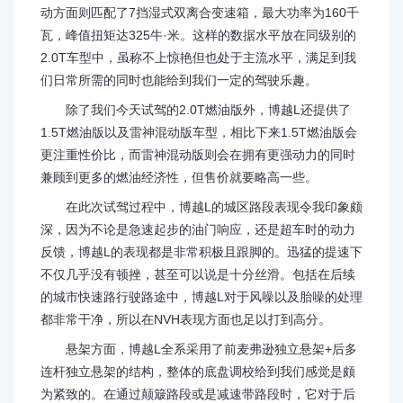
动方面则匹配了7挡湿式双离合变速箱，最大功率为160千
瓦，峰值扭矩达325牛·米。这样的数据水平放在同级别的
2.0T车型中，虽称不上惊艳但也处于主流水平，满足到我
们日常所需的同时也能给到我们一定的驾驶乐趣。
除了我们今天试驾的2.0T燃油版外，博越L还提供了
1.5T燃油版以及雷神混动版车型，相比下来1.5T燃油版会
更注重性价比，而雷神混动版则会在拥有更强动力的同时
兼顾到更多的燃油经济性，但售价就要略高一些。
在此次试驾过程中，博越L的城区路段表现令我印象颇
深，因为不论是急速起步的油门响应，还是超车时的动力
反馈，博越L的表现都是非常积极且跟脚的。迅猛的提速下
不仅几乎没有顿挫，甚至可以说是十分丝滑。包括在后续
的城市快速路行驶路途中，博越L对于风噪以及胎噪的处理
都非常干净，所以在NVH表现方面也足以打到高分。
悬架方面，博越L全系采用了前麦弗逊独立悬架+后多
连杆独立悬架的结构，整体的底盘调校给到我们感觉是颇
为紧致的。在通过颠簸路段或是减速带路段时，它对于后