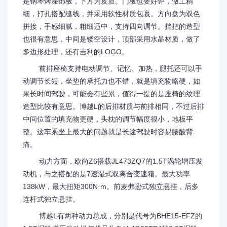
是钢琴烤漆饰板，下方为皮质。门板也要好评，做工精
细，打孔搭配缝线，并采用软性材质包裹。方向盘为双色
拼接，手感细腻，粗细适中，支持四向调节。挡把的造型
也很有意思，中间是镂空设计，顶部采用水晶材质，做了
多边形处理，还有吉利的LOGO。
前排座椅支持电动调节、记忆、加热，腿托还可以手
动调节长短，坐垫的承托力也不错，就是填充物略硬，如
果长时间驾驶，可能会有些累，值得一提的是座椅的纹理
造型比较有意思。博越L的后排材质与前排相同，不过后排
中间位置的填充物更硬，头枕的调节幅度很小，地板平
整。这车乘坐上最大的问题就是长途驾驶时容易腰酸背
痛。
动力方面，欧尚Z6搭载JL473ZQ7的1.5T涡轮增压发
动机，与之搭配的是7速湿式双离合变速箱。最大功率
138kW，最大扭矩300N·m。前麦弗逊式独立悬挂，后多
连杆式独立悬挂。
博越L有两种动力总成，分别是代号为BHE15-EFZ的