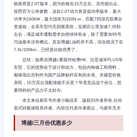
较推荐是2.0T版本，因为价格在15万左右，且性能出众。
按照官方公布参数，这款2.0T动力算是低功率版本，最大
功率为160kW，最大扭矩为320N·m，匹配7挡湿式双离合
变速箱，全系车型均无四驱系统，实测百公里加速7.35秒
左右，满足城市通勤需求自然绰绰有余，除了需要加95号
汽油基本没有槽点。其实博越L油耗并不高，综合路况下在
7.4L/100km，已经是比较优秀了。
总结：如果说博越L要面对哈弗H6、比亚迪宋PLUS等
车型，它的优势在于设计和动力，包括内饰做工和用料，
都体现出吉利作为国产品牌标杆应有的水准。关键是价格
亲民，15万买台顶配谁能不乐意？毕竟竞品这个价位，想
要同样的产品力不太好办。
本文来自易车号作者小咖说车，版权归作者所有,任何
形式转载请联系作者。内容仅代表作者观点，与易车无关
博越l三月份优惠多少