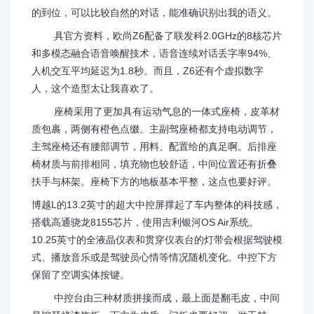
的到位，可以比较自然的对话，能准确识别出我的语义。
具官方资料，欧尚Z6配备了联发科2.0GHz的8核芯片
和多模态融合语音唤醒技术，语音连续对话丢字率94%、
人机交互平均延迟为1.8秒。而且，Z6还有个虚拟数字
人，这个造型太让我喜欢了。
座椅采用了更加具有运动气息的一体式座椅，皮革材
质包裹，两侧有橙色点缀。主副驾座椅都支持电动调节，
主驾座椅还有腰部调节，用料、配置给的真足啊。后排座
椅材质与前排相同，填充物也较舒适，中间位置还有折叠
扶手与杯架。座椅下方的地板基本平整，这点也要好评。
博越L的13.2英寸的超大中控屏撑起了车内整体的科技感，
搭载高通骁龙8155芯片，使用吉利银河OS Air系统。
10.25英寸的全液晶仪表和贯穿仪表台的灯带会根据驾驶模
式、播放音乐或是驾驶员心情等情况随机变化。中控下方
保留了空调实体按键。
中控台由三种材质拼接而成，最上面是翻毛皮，中间