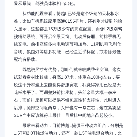
显示系统，驾驶员体验相当出色。
从功能配置来看，博越L已经是这个级别的天花板水
准，比如车机系统应用高通8155芯片，还有刚才提到的抬
头显示，这些都是15万级少有的亮点配置。而像L2级别驾
驶辅助系统、可开启全景天窗、电动后备厢、前排手机无
线充电、前排座椅多向电动调节和加热、11喇叭燕飞利仕
音响、氛围灯等诸多功能，已经是近乎标配，或者除最低
配均有搭载。
既然说尺寸有优势，那咱们就来瞧瞧乘坐空间。这次
试驾者身材比较猛，身高1.87米，体重在100kg左右，要
说这个身材坐上去能觉得舒服宽敞，我觉得家用已经是天
花板水平了。而调整好前排座椅，头部余量大概一拳左
右，而前排座椅可以提供不错包裹性和支撑性。此时进入
后排，腿部空间近两拳，头部也有一拳左右，这在紧凑型
SUV当中应该算得上最佳，且后排中间地台凸起较小。
最后来看动力，目前博越L提供三种动力组合，分别是
1.5T和2.0T纯燃油动力，还有一款1.5T油电混合动力，比