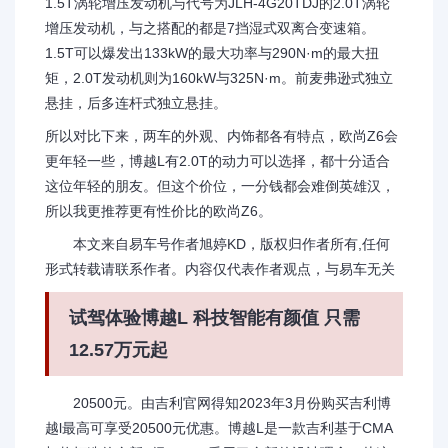
1.5T涡轮增压发动机与代号为JLH-4G20TDJ的2.0T涡轮
增压发动机，与之搭配的都是7挡湿式双离合变速箱。
1.5T可以爆发出133kW的最大功率与290N·m的最大扭
矩，2.0T发动机则为160kW与325N·m。前麦弗逊式独立
悬挂，后多连杆式独立悬挂。
所以对比下来，两车的外观、内饰都各有特点，欧尚Z6会
更年轻一些，博越L有2.0T的动力可以选择，都十分适合
这位年轻的朋友。但这个价位，一分钱都会难倒英雄汉，
所以我更推荐更有性价比的欧尚Z6。
本文来自易车号作者旭婷KD，版权归作者所有,任何
形式转载请联系作者。内容仅代表作者观点，与易车无关
试驾体验博越L 科技智能有颜值 只需
12.57万元起
20500元。由吉利官网得知2023年3月份购买吉利博
越l最高可享受20500元优惠。博越L是一款吉利基于CMA