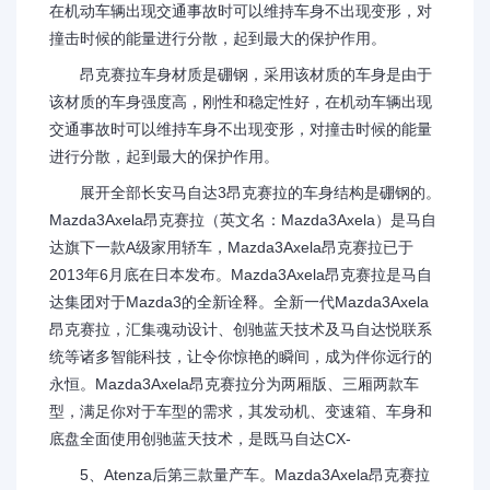
在机动车辆出现交通事故时可以维持车身不出现变形，对
撞击时候的能量进行分散，起到最大的保护作用。
昂克赛拉车身材质是硼钢，采用该材质的车身是由于
该材质的车身强度高，刚性和稳定性好，在机动车辆出现
交通事故时可以维持车身不出现变形，对撞击时候的能量
进行分散，起到最大的保护作用。
展开全部长安马自达3昂克赛拉的车身结构是硼钢的。
Mazda3Axela昂克赛拉（英文名：Mazda3Axela）是马自
达旗下一款A级家用轿车，Mazda3Axela昂克赛拉已于
2013年6月底在日本发布。Mazda3Axela昂克赛拉是马自
达集团对于Mazda3的全新诠释。全新一代Mazda3Axela
昂克赛拉，汇集魂动设计、创驰蓝天技术及马自达悦联系
统等诸多智能科技，让令你惊艳的瞬间，成为伴你远行的
永恒。Mazda3Axela昂克赛拉分为两厢版、三厢两款车
型，满足你对于车型的需求，其发动机、变速箱、车身和
底盘全面使用创驰蓝天技术，是既马自达CX-
5、Atenza后第三款量产车。Mazda3Axela昂克赛拉