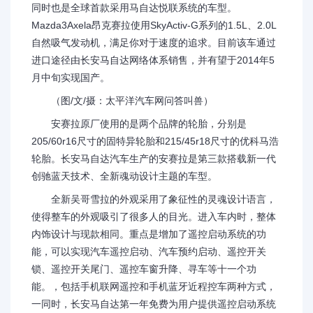
同时也是全球首款采用马自达悦联系统的车型。
Mazda3Axela昂克赛拉使用SkyActiv-G系列的1.5L、2.0L
自然吸气发动机，满足你对于速度的追求。目前该车通过
进口途径由长安马自达网络体系销售，并有望于2014年5
月中旬实现国产。
（图/文/摄：太平洋汽车网问答叫兽）
安赛拉原厂使用的是两个品牌的轮胎，分别是
205/60r16尺寸的固特异轮胎和215/45r18尺寸的优科马浩
轮胎。长安马自达汽车生产的安赛拉是第三款搭载新一代
创驰蓝天技术、全新魂动设计主题的车型。
全新吴哥雪拉的外观采用了象征性的灵魂设计语言，
使得整车的外观吸引了很多人的目光。进入车内时，整体
内饰设计与现款相同。重点是增加了遥控启动系统的功
能，可以实现汽车遥控启动、汽车预约启动、遥控开关
锁、遥控开关尾门、遥控车窗升降、寻车等十一个功
能。，包括手机联网遥控和手机蓝牙近程控车两种方式，
一同时，长安马自达第一年免费为用户提供遥控启动系统