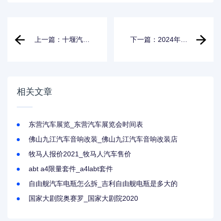
上一篇：十堰汽车
下一篇：2024年北
招聘
京小汽车摇号结果
_2024年北京小汽
车摇号结果公布时
间
相关文章
东营汽车展览_东营汽车展览会时间表
佛山九江汽车音响改装_佛山九江汽车音响改装店
牧马人报价2021_牧马人汽车售价
abt a4限量套件_a4labt套件
自由舰汽车电瓶怎么拆_吉利自由舰电瓶是多大的
国家大剧院奥赛罗_国家大剧院2020