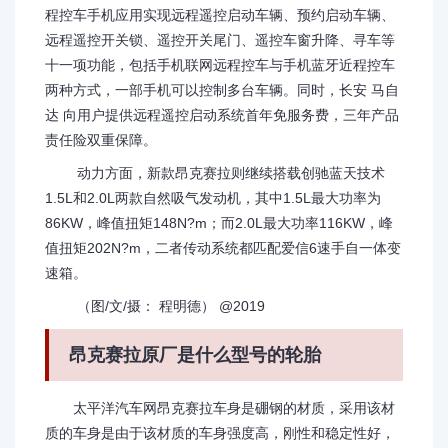
程控车手机应用实现远程遥控启动车辆、预约启动车辆、
远程遥控开关锁、遥控开关尾门、遥控车窗升降、寻车等
十一项功能，包括手机联网远程控车与手机蓝牙近程控车
两种方式，一部手机可以控制多台车辆。同时，长安 马自
达 向用户提供远程遥控启动系统首年免服务费，三年产品
责任险双重保障。
动力方面，新款昂克赛拉则继续搭载创驰蓝天技术
1.5L和2.0L两款自然吸气发动机，其中1.5L最大功率为
86KW，峰值扭矩148N?m；而2.0L最大功率116KW，峰
值扭矩202N?m，二者传动系统都匹配爱信6速手自一体变
速箱。
（图/文/摄： 程明德） @2019
昂克赛拉原厂是什么型号的轮胎
太平洋汽车网昂克赛拉车身是硼钢的材质，采用该材
质的车身是由于该材质的车身强度高，刚性和稳定性好，