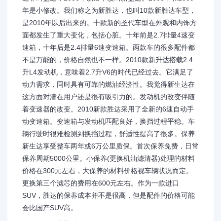
年是小修改。我们称之为新胜达，也叫10款新胜达车型，
是2010年以后出来的。十款新的圣代车型在外观和内饰方
面都发生了重大变化，包括心脏。十年前是2.7排量4速变
速箱，十年后是2.4排量6速变速箱。两款车的很多配件都
不是万能的，价格自然也不一样。2010款新升达搭载2.4
升L4发动机，意味着2.7升V6的时代已经过去。它满足了
动力需求，同时具有可靠的燃油经济性。我觉得新生达在
这方面对潜在用户还是很有吸引力的。发动机的改变伴随
着变速器的改变。2010新款胜达采用了全新的6速自动手
动变速箱。变速箱与发动机匹配良好，换挡过程平稳。车
辆行驶时很难检测到换挡过程，舒适性提高了很多。保养:
新生达享受整车两年或6万公里质保。首次保养免费，日常
保养周期5000公里。小保养(更换机油滤清器)处理的材料
价格在300元左右，大保养的材料价格视车辆状况而定。
更换第三个滤芯的费用在600元左右。作为一款进口
SUV，胜达的保养成本并不是很高，但是配件的价格可能
会比国产SUV高。