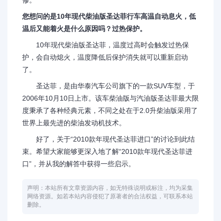
修。
您想问的是10年现代柴油版圣达菲行车高温自动息火，低
温后又能着火是什么原因吗？过热保护。
10年现代柴油版圣达菲，温度过高时会触发过热保
护，会自动熄火，温度降低后保护消失就可以重新启动
了。
圣达菲，是由华泰汽车公司旗下的一款SUV车型，于
2006年10月10日上市。该车柴油版与汽油版圣达菲最大限
度秉承了各种经典元素，不同之处在于2.0升柴油版采用了
世界上最先进的柴油发动机技术。
好了，关于“2010款年现代圣达菲进口”的讨论到此结
束。希望大家能够更深入地了解“2010款年现代圣达菲进
口”，并从我的解答中获得一些启示。
声明：本站所有文章资源内容，如无特殊说明或标注，均为采集
网络资源。如若本站内容侵犯了原著者的合法权益，可联系本站
删除。