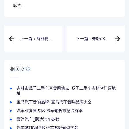
标签：
上一篇：两厢赛欧
下一篇：奔驰e300
自动挡多少钱_两厢
敞篷跑车落地价_奔
赛欧自动挡多少钱
驰e300敞篷跑车落
一台
地价多少
相关文章
吉林市瓜子二手车直卖网地点_瓜子二手车吉林省门店地
址
宝马汽车音响品牌_宝马汽车音响品牌大全
汽车业务量占比-汽车销售市场占有率
颐达汽车_颐达汽车参数
汽车基础知识书,汽车基础知识下载