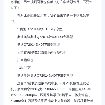
必须的。另外视频同事也会献上好几集精彩节目，不要错
过了！
在对比正式开始之前，我们先来了解一下这几款车
型。
1.奥迪Q72014款40TFSI专享型
奥迪奥迪奥迪Q72014款40TFSI专享型
奥迪Q72014款40TFSI专享型
车型首页|参数配置||口碑|车型报价
厂商指导价
133.90万
奥迪奥迪奥迪Q72014款40TFSI专享型
这台Q7搭载奥迪的高功率版3.0升V6机械增压发动
机，最大功率333马力/5500-6500rpm，峰值扭矩440牛·
米/2900-5300rpm，匹配采埃孚的8挡手自一体变速箱，
quattro全时四驱系统采用托森中央差速器，前后桥开放差