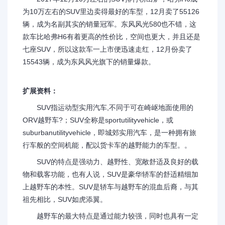
为10万左右的SUV里边卖得最好的车型，12月卖了55126
辆，成为名副其实的销量冠军。东风风光580也不错，这
款车比哈弗H6有着更高的性价比，空间也更大，并且还是
七座SUV，所以这款车一上市便迅速走红，12月份卖了
15543辆，成为东风风光旗下的销量爆款。
扩展资料：
SUV指运动型实用汽车,不同于可在崎岖地面使用的
ORV越野车?；SUV全称是sportutilityvehicle，或
suburbanutilityvehicle，即城郊实用汽车，是一种拥有旅
行车般的空间机能，配以货卡车的越野能力的车型。。
SUV的特点是强动力、越野性、宽敞舒适及良好的载
物和载客功能，也有人说，SUV是豪华轿车的舒适精细加
上越野车的本性。SUV是轿车与越野车的混血后裔，与其
祖先相比，SUV如虎添翼。
越野车的最大特点是通过能力较强，同时也具有一定