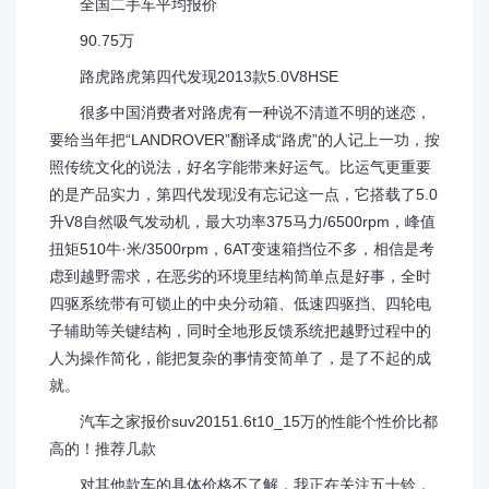
全国二手车平均报价
90.75万
路虎路虎第四代发现2013款5.0V8HSE
很多中国消费者对路虎有一种说不清道不明的迷恋，
要给当年把“LANDROVER”翻译成“路虎”的人记上一功，按
照传统文化的说法，好名字能带来好运气。比运气更重要
的是产品实力，第四代发现没有忘记这一点，它搭载了5.0
升V8自然吸气发动机，最大功率375马力/6500rpm，峰值
扭矩510牛·米/3500rpm，6AT变速箱挡位不多，相信是考
虑到越野需求，在恶劣的环境里结构简单点是好事，全时
四驱系统带有可锁止的中央分动箱、低速四驱挡、四轮电
子辅助等关键结构，同时全地形反馈系统把越野过程中的
人为操作简化，能把复杂的事情变简单了，是了不起的成
就。
汽车之家报价suv20151.6t10_15万的性能个性价比都
高的！推荐几款
对其他款车的具体价格不了解，我正在关注五十铃，