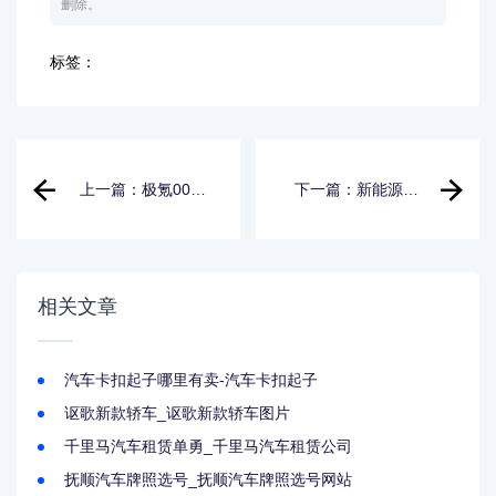
删除。
标签：
上一篇：极氪001
下一篇：新能源汽
价格公布,极氪001
车补贴政策从哪一
选购
年开始的_新能源汽
车补贴政策颁布时
间
相关文章
汽车卡扣起子哪里有卖-汽车卡扣起子
讴歌新款轿车_讴歌新款轿车图片
千里马汽车租赁单勇_千里马汽车租赁公司
抚顺汽车牌照选号_抚顺汽车牌照选号网站