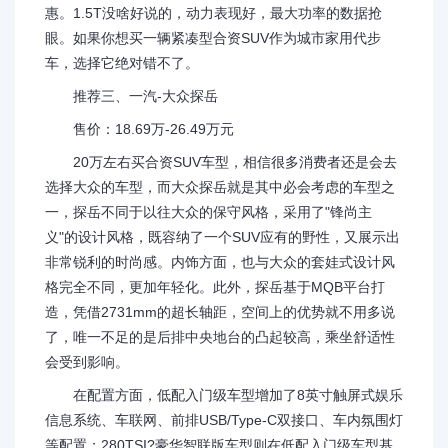
惠。1.5T没啥好说的，动力表现好，最大功率的数据抢
眼。如果你想买一辆紧凑型合资SUV作为城市家用代步
车，选择它绝对错不了。
推荐三、一汽-大众探岳
售价：18.69万-26.49万元
20万左右买合资SUV车型，相信很多消费者还是会去
选择大众的车型，而大众探岳就是其中必会考虑的车型之
一，探岳不同于以往大众的保守风格，采用了"锋尚主
义"的设计风格，既容纳了一个SUV应有的野性，又展示出
非常锐利的时尚感。内饰方面，也与大众的套娃式设计风
格完全不同，更加年轻化。此外，探岳基于MQB平台打
造，凭借2731mm的超长轴距，空间上的优势就不用多说
了，唯一不足的是后排中央地台的凸起较高，乘坐舒适性
会受到影响。
在配置方面，低配入门级车型增加了8英寸触屏式娱乐
信息系统、车联网、前排USB/Type-C双接口、车内氛围灯
等配置；280TSI?豪华智联版车型则在低配入门级车型基