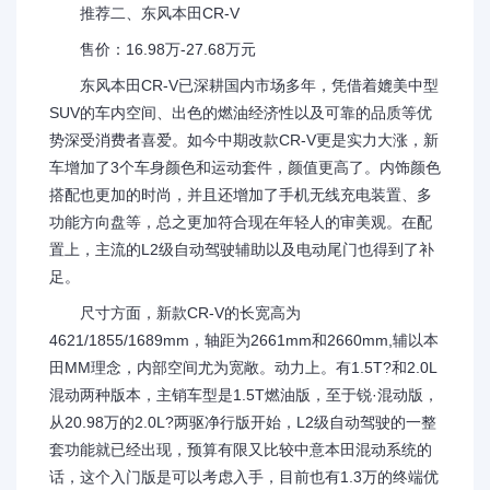
推荐二、东风本田CR-V
售价：16.98万-27.68万元
东风本田CR-V已深耕国内市场多年，凭借着媲美中型
SUV的车内空间、出色的燃油经济性以及可靠的品质等优
势深受消费者喜爱。如今中期改款CR-V更是实力大涨，新
车增加了3个车身颜色和运动套件，颜值更高了。内饰颜色
搭配也更加的时尚，并且还增加了手机无线充电装置、多
功能方向盘等，总之更加符合现在年轻人的审美观。在配
置上，主流的L2级自动驾驶辅助以及电动尾门也得到了补
足。
尺寸方面，新款CR-V的长宽高为
4621/1855/1689mm，轴距为2661mm和2660mm,辅以本
田MM理念，内部空间尤为宽敞。动力上。有1.5T?和2.0L
混动两种版本，主销车型是1.5T燃油版，至于锐·混动版，
从20.98万的2.0L?两驱净行版开始，L2级自动驾驶的一整
套功能就已经出现，预算有限又比较中意本田混动系统的
话，这个入门版是可以考虑入手，目前也有1.3万的终端优