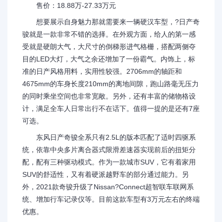
售价：18.88万-27.33万元
想要展示自身魅力那就需要来一辆硬汉车型，?日产奇
骏就是一款非常不错的选择。在外观方面，给人的第一感
受就是硬朗大气，大尺寸的倒梯形进气格栅，搭配两侧夺
目的LED大灯，大气之余还增加了一份霸气。内饰上，标
准的日产风格用料，实用性较强。2706mm的轴距和
4675mm的车身长度210mm的离地间隙，跑山路毫无压力
的同时乘坐空间也非常宽敞。另外，还有丰富的储物格设
计，满足全车人日常出行不在话下。值得一提的是还有7座
可选。
东风日产奇骏全系只有2.5L的版本匹配了适时四驱系
统，依靠中央多片离合器式限滑差速器实现前后的扭矩分
配，配有三种驱动模式。作为一款城市SUV，它有着家用
SUV的舒适性，又有着硬派越野车的部分通过能力。另
外，2021款奇骏升级了Nissan?Connect超智联车联网系
统、增加行车记录仪等。目前这款车型有3万元左右的终端
优惠。