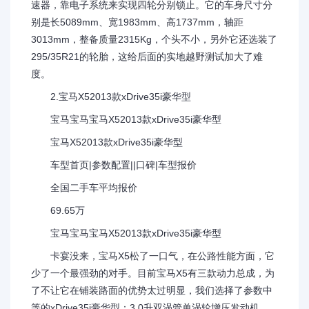
速器，靠电子系统来实现四轮分别锁止。它的车身尺寸分
别是长5089mm、宽1983mm、高1737mm，轴距
3013mm，整备质量2315Kg，个头不小，另外它还选装了
295/35R21的轮胎，这给后面的实地越野测试加大了难
度。
2.宝马X52013款xDrive35i豪华型
宝马宝马宝马X52013款xDrive35i豪华型
宝马X52013款xDrive35i豪华型
车型首页|参数配置||口碑|车型报价
全国二手车平均报价
69.65万
宝马宝马宝马X52013款xDrive35i豪华型
卡宴没来，宝马X5松了一口气，在公路性能方面，它
少了一个最强劲的对手。目前宝马X5有三款动力总成，为
了不让它在铺装路面的优势太过明显，我们选择了参数中
等的xDrive35i豪华型：3.0升双涡管单涡轮增压发动机，