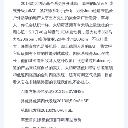
2014款大切诺基全系更换变速箱，原来的5AT/6AT统
统升级为8AT，紧跟德系对手步伐，另外Jeep还请来热爱
户外活动的地产大亨王石先生拍摄全新广告造势，车与
人，你总会认识一样。大切诺基拥有今天场上最强壮的一
颗心脏：5.7升V8自然吸气HEMI发动机，最大功率352马
力/5200rpm，峰值扭矩520牛·米/4200rpm，不仅排量
大，账面参数也足够抢眼，加上德国人造的8AT，我觉得
它应该拥有不错的性能测试成绩。四驱系统是Jeep的专
长，他们甚至造出牧马人这种以原厂状态通过Rubicon小
道的产品来炫耀自己的实力。大切诺基使用带后桥差速锁
和低速四驱挡的全时四驱系统，还有可调空气悬架，目前
看来它在非铺装路面的表现我们也不必担心。
7.路虎第四代发现2013款5.0V8HSE
路虎路虎第四代发现2013款5.0V8HSE
第四代发现2013款5.0V8HSE
车型首页|参数配置||口碑|车型报价