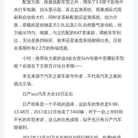
配置方面，除最低配车型之外，增加了3.5英寸彩色中
央行车电脑、抬头显示器、盲点监测系统、雨量感应式雨
刷和自动前大灯，同时全系标配胎压监测系统。动力方
面，搭载的是创驰蓝天2.0L以及2.5L自然吸气发动机，动
力输出均匀、细腻，与之匹配的6AT变速箱，调校非常到
位，无论是换挡响应、效率还是速度表现都很出色。目前
全系限时有2.2万的终端优惠。
小结：推荐给大家的这4款合资SUV你最中意哪款车型
呢？欢迎在下方留言讨论分享哦~~~
本文来源于汽车之家车家号作者，不代表汽车之家的
观点立场。
日产suv汽车大全10万左右
日产劲客是一个不错的选择，这款车的售价是9.98-
13.48万，2017在12月份卖了7450辆，对于一款上市时间
不长的车型来讲，这么的出色成绩，似乎也只有日产汽车
能做到。
2017年12月10万左右的SUV排行榜出炉，哈弗H6成