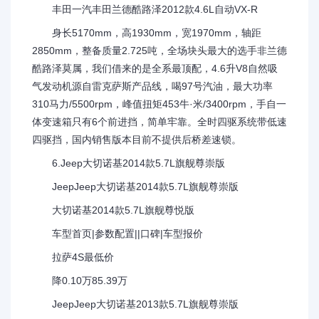
丰田一汽丰田兰德酷路泽2012款4.6L自动VX-R
身长5170mm，高1930mm，宽1970mm，轴距
2850mm，整备质量2.725吨，全场块头最大的选手非兰德
酷路泽莫属，我们借来的是全系最顶配，4.6升V8自然吸
气发动机源自雷克萨斯产品线，喝97号汽油，最大功率
310马力/5500rpm，峰值扭矩453牛·米/3400rpm，手自一
体变速箱只有6个前进挡，简单牢靠。全时四驱系统带低速
四驱挡，国内销售版本目前不提供后桥差速锁。
6.Jeep大切诺基2014款5.7L旗舰尊崇版
JeepJeep大切诺基2014款5.7L旗舰尊崇版
大切诺基2014款5.7L旗舰尊悦版
车型首页|参数配置||口碑|车型报价
拉萨4S最低价
降0.10万85.39万
JeepJeep大切诺基2013款5.7L旗舰尊崇版