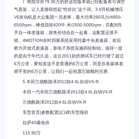
厂商指导价79.36万的舒适型版本就已经配备有可调空
气悬架，让人直接联想起“性价比”这个词。3.0升机械增压
V6发动机是大众集团一员老将，最大功率290马力/4850-
6500rpm，峰值扭矩420牛·米/2500-5000rpm，匹配8挡
手自一体变速箱，跟售价结合在一起看，这配置还算不
错。4MOTION全时四驱系统采用托森中央差速器，前后
桥为开放式差速器，靠电子系统实施四轮制动。值得一提
的是由于年代久远，这台2011款的测试车已经行驶了超过
6万公里，要知道这不是普通的6万公里，而是在各媒体老
师手里的6万公里，让我们一起祝愿它能顺利完赛。
5.丰田兰德酷路泽2012款4.6L自动VX-R
丰田一汽丰田兰德酷路泽2012款4.6L自动VX-R
兰德酷路泽2012款4.6L自动VX-R
车型首页|参数配置||口碑|车型报价
拉萨4S最低价
115.90万