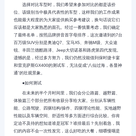
选择对比车型时，我们希望来参加对比的都是该价
位、该级别当中极具代表性的车型，这样我们的工作成果
也能最大程度的为大家提供购买参考建议，换句话说它们
应该都是大家熟悉的面孔。经过一番慎重考虑，我们确定
了最终名单，按照品牌拼音首字母排序，这次邀请到的7台
百万级SUV分别是奥迪Q7、宝马X5、奔驰M级、大众途
锐、丰田兰德酷路泽、Jeep大切诺基和路虎第四代发现。
遗憾的是，经过多方努力，我们仍然没能借到保时捷卡宴
和雷克萨斯GX400的测试车，无法促成“八仙过海，各显神
通”的壮观景象。
●如何测试
在未来的半个月时间里，我们会分公路篇、越野篇、
体验篇三个部分把所有收获分享给大家。分别从车辆性
能、公路驾驶、四驱结构/操作、四驱理论性能、实地越野
性能以及车辆空间、舒适性等多方面进行综合比较。你肯
定迫不及待的想知道谁是冠军？谁排最后？先别着急，我
们的内容不会一次性发完，这么好吃的大餐，细嚼慢咽是