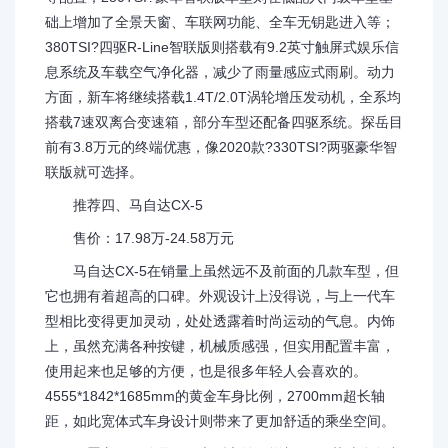
础上增加了全景天窗、车联网功能、全车无钥匙进入等；
380TSI?四驱R-Line智联版则搭载有9.2英寸触屏式娱乐信
息系统及车载空气净化器，减少了雨量感应式雨刷。动力
方面，新车将继续搭载1.4T/2.0T涡轮增压发动机，全系均
搭载7速双离合变速箱，部分车型还配备四驱系统。探岳目
前有3.8万元的终端优惠，像2020款?330TSI?两驱豪华智
联版就可选择。
推荐四、马自达CX-5
售价：17.98万-24.58万元
马自达CX-5在销量上虽然远不及前面的几款车型，但
它也拥有着超高的口碑。外观设计上没得说，与上一代车
型相比变得更加灵动，处处透露着时尚运动的气息。内饰
上，虽然充满各种按键，机械质感强，但实用配置丰富，
使用起来也足够的方便，也是很多年轻人会喜欢的。
4555*1842*1685mm的黄金车身比例，2700mm超长轴
距，如此宽体式车身设计则带来了更加舒适的乘坐空间。