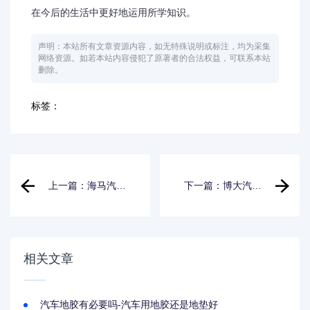
在今后的生活中更好地运用所学知识。
声明：本站所有文章资源内容，如无特殊说明或标注，均为采集
网络资源。如若本站内容侵犯了原著者的合法权益，可联系本站
删除。
标签：
上一篇：海马汽车
下一篇：博大汽车
卖房求生-海马汽车
公园租房-博大公园
卖楼
停车场收费么
相关文章
汽车地胶有必要吗-汽车用地胶还是地垫好