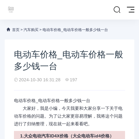
首页
>
汽车购买
>
电动车价格_电动车价格一般多少钱一台
电动车价格_电动车价格一般
多少钱一台
2024-10-30 16:31:28
197
电动车价格_电动车价格一般多少钱一台
大家好，我是小编，今天我要和大家分享一下关于电
动车价格的问题。为了让大家更容易理解，我将这个问题
进行了归纳整理，现在就一起来看看吧。
1.大众电动汽车ID4X价格（大众电动车id4价格）