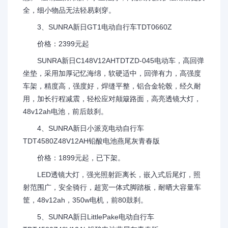
全，细小物品无法轻易刺穿。
3、SUNRA新日GT1电动自行车TDT0660Z
价格：2399元起
SUNRA新日C148V12AHTDTZD-045电动车，高回弹
坐垫，采用加厚记忆海绵，软硬适中，回弹有力，高强度
车架，精度高，强度好，焊缝平整，铝合金轮毂，经久耐
用，加长行程减震，轻松应对颠簸路面，高亮透镜大灯，
48v12ah电池，前后鼓刹。
4、SUNRA新日小派克电动自行车
TDT4580Z48V12AH铅酸电池燕尾灰青春版
价格：1899元起，已下架。
LED透镜大灯，强光照射距离长，嵌入式后尾灯，照
射范围广，安全骑行，超宽一体式脚踏板，耐晒大容量车
筐，48v12ah，350w电机，前80鼓刹。
5、SUNRA新日LittlePake电动自行车