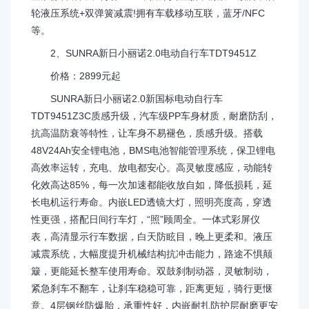
轮液压系统+双弹簧减震!拥有车载移动互联，蓝牙/NFC
等。
2、SUNRA新日小丽诺2.0电动自行车TDT9451Z
价格：2899元起
SUNRA新日小丽诺2.0新国标电动自行车
TDT9451Z3C质感升级，汽车级PP车身材质，耐磨防刮，
抗高温防衰等特性，让车身不易褪色，质感升级。搭载
48V24Ah安全锂电池，BMS电池智能管理系统，保卫锂电
高效率运转，充电、放电都安心。高灵敏度感应，动能转
化效高达85%，每一次加速都能收放自如，降低损耗，延
长电机运行寿命。内嵌LED透镜大灯，照明亮度高，穿透
性更强，搭配日间行车灯，“照”顾周全。一体式彩屏仪
表，高清显示行车数据，白天防眩目，晚上更柔和。液压
减震系统，大幅度提升机械结构抗冲击能力，路途不惧颠
簸，更能延长整车使用寿命。双鼓刹制动器，灵敏制动，
紧急刹车不翻车，让刹车稳稳可靠，距离更短，骑行更惬
意。4层钢丝防爆胎，承重性好，内嵌耐扎防护层耐磨更安