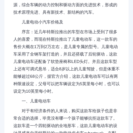
源，综合车辆的动力控制和驱动方面的先进技术，形成的
技术原理先进、具有新技术、新结构的汽车。
儿童电动小汽车价格及
序言：近几年特斯拉推出的车型在市场上受到了很多
人的喜爱，而现在特斯拉推出了儿童电动车，这一款车的
售价大概在1万到2万左右，是儿童专属的型号。儿童电动
车采用了全钢车架打造的，并且还搭载了后轮驱动，这款
儿童电动车还配备了软垫座椅和LED头灯。并且这款车型
上还有可调式悬吊，适合8岁以上的儿童驾驶，但是体重不
能够超过68公斤，据官方介绍，这款儿童电动车可以有两
种限速设定，父母可以把车辆设定为5英里每小时，也可以
设定为10英里每小时。
一、儿童电动车
对于有经济条件的人来说，购买这款车给孩子也是非
常合适的选择，毕竟没有哪一个孩子能够抗拒这款车了。
这款车是一个四轮驱动的全地形车，这款儿童电动车的设