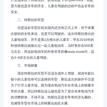
计灵感来自于特斯拉的一款电动皮卡车cybertruck，在配
置方面也是非常的齐全，儿童在驾驶的过程中也会非常的
安全。
二、特斯拉的车型
但是这款车型目前在国内还没有正式上市，对于体重
比较轻的女性来说，也是可以驾驶的。这次特斯拉推出的
儿童电动车，并不是第1次推出的儿童车，早在2016年的
时候特斯拉就推出过一款儿童电动车，当时售价在500美
元左右，而这款电动车的外形非常的像tesla-modelS，适
合3~8岁左右的儿童驾驶。
三、市场销量
现在特斯拉的车型不仅适合成年人驾驶，就连年龄比
较小的儿童也有可以选择的车型，斯拉这次的操作不仅是
为了打开儿童市场，因为现在电动汽车在市场上的销量非
常的火爆，所以特斯拉这么做也是为了迎合未来电动汽车
的消费群体，不得不说，特斯拉还是非常有经济头脑的，
也难怪车型在市场上的销量会如此火爆。