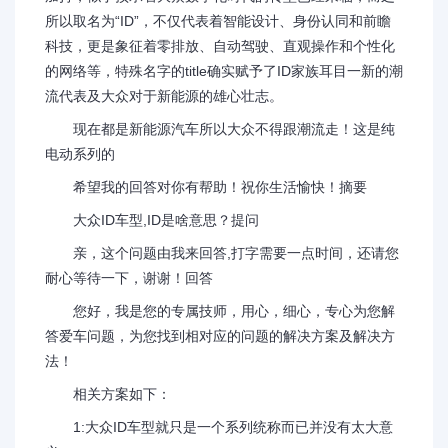
所以取名为“ID”，不仅代表着智能设计、身份认同和前瞻
科技，更是象征着零排放、自动驾驶、直观操作和个性化
的网络等，特殊名字的title确实赋予了ID家族耳目一新的潮
流代表及大众对于新能源的雄心壮志。
现在都是新能源汽车所以大众不得跟潮流走！这是纯
电动系列的
希望我的回答对你有帮助！祝你生活愉快！摘要
大众ID车型,ID是啥意思？提问
亲，这个问题由我来回答,打字需要一点时间，还请您
耐心等待一下，谢谢！回答
您好，我是您的专属技师，用心，细心，专心为您解
答爱车问题，为您找到相对应的问题的解决方案及解决方
法！
相关方案如下：
1:大众ID车型就只是一个系列统称而已并没有太大意