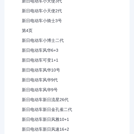
新日电动车小天使3代
新日电动车小天使2代
新日电动车小骑士3号
第4页
新日电动车小博士二代
新日电动车风华6+3
新日电动车可变1+1
新日电动车风华10号
新日电动车风华9代
新日电动车风华9号
新日电动车新日流星26代
新日电动车新日金孔雀二代
新日电动车新日风雅10+1
新日电动车新日风速16+2