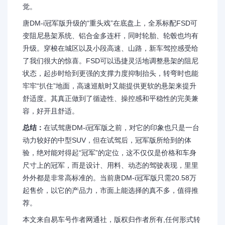
觉。
唐DM-i冠军版升级的“重头戏”在底盘上，全系标配FSD可
变阻尼悬架系统、铝合金多连杆，同时轮胎、轮毂也均有
升级。穿梭在城区以及小段高速、山路，新车驾控感受给
了我们很大的惊喜。FSD可以迅捷灵活地调整悬架的阻尼
状态，起步时给到更强的支撑力度抑制抬头，转弯时也能
牢牢“扒住”地面，高速巡航时又能提供更软的悬架来提升
舒适度。其真正做到了循迹性、操控感和平稳性的完美兼
容，好开且舒适。
总结：
在试驾唐DM-i冠军版之前，对它的印象也只是一台
动力较好的中型SUV，但在试驾后，冠军版所给到的体
验，绝对能对得起“冠军”的定位，这不仅仅是价格和车身
尺寸上的冠军，而是设计、用料、动态的驾驶表现，里里
外外都是非常高标准的。当前唐DM-i冠军版只需20.58万
起售价，以它的产品力，市面上能选择的真不多，值得推
荐。
本文来自易车号作者网通社，版权归作者所有,任何形式转