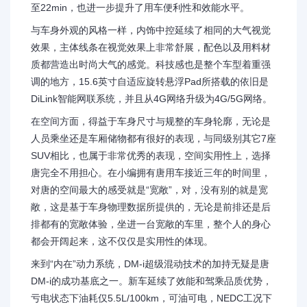
至22min，也进一步提升了用车便利性和效能水平。
与车身外观的风格一样，内饰中控延续了相同的大气视觉
效果，主体线条在视觉效果上非常舒展，配色以及用料材
质都营造出时尚大气的感觉。科技感也是整个车型着重强
调的地方，15.6英寸自适应旋转悬浮Pad所搭载的依旧是
DiLink智能网联系统，并且从4G网络升级为4G/5G网络。
在空间方面，得益于车身尺寸与规整的车身轮廓，无论是
人员乘坐还是车厢储物都有很好的表现，与同级别其它7座
SUV相比，也属于非常优秀的表现，空间实用性上，选择
唐完全不用担心。在小编拥有唐用车接近三年的时间里，
对唐的空间最大的感受就是“宽敞”，对，没有别的就是宽
敞，这是基于车身物理数据所提供的，无论是前排还是后
排都有的宽敞体验，坐进一台宽敞的车里，整个人的身心
都会开阔起来，这不仅仅是实用性的体现。
来到“内在”动力系统，DM-i超级混动技术的加持无疑是唐
DM-i的成功基底之一。新车延续了效能和驾乘品质优势，
亏电状态下油耗仅5.5L/100km，可油可电，NEDC工况下