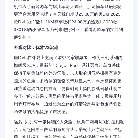
别代表了新能源车与燃油车两大阵营，那两辆车到底哪辆
更适合家用需求呢？今天我们就以23.38万的唐DM 2023
款DM-i冠军版112KM尊享版和23.08万的途观L 2023款
330TSI两驱智享版为例来进行对比，看看两款车的实力到
底如何？
外观对比：优雅VS沉稳
唐DM-i在外观上充满了浓郁的家族氛围，作为王朝系列的
旗舰级SUV，最新的“Dragon Face”设计语言让车身整体
保持了更为优雅的外形气质，六边形的进气格栅拥有更为
圆润的边角，多横条的镀铬装饰颇显大气。车身整体则更
加注重运动气息的营造，更多斜向上扬的腰线勾勒让侧面
多了些俯冲效果，熏黑的尾柱与尾窗融为一体，贯穿尾灯
用双灯带布局，通过更为立体的灯带轮廓与后包围两侧拐
角饰条的搭配提振了层次感。
途观L则拥有一张标准的大众脸，横条中网与两侧灯组相融
合，前包围用三段式的布局方式，搭配上八字胡的组件包
覆，也提振了一定的运动感，车身整体保持了较为方正的