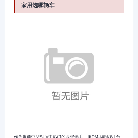
家用选哪辆车
作为当前中型SUV中热门的两强选手，唐DM-i与途观L分