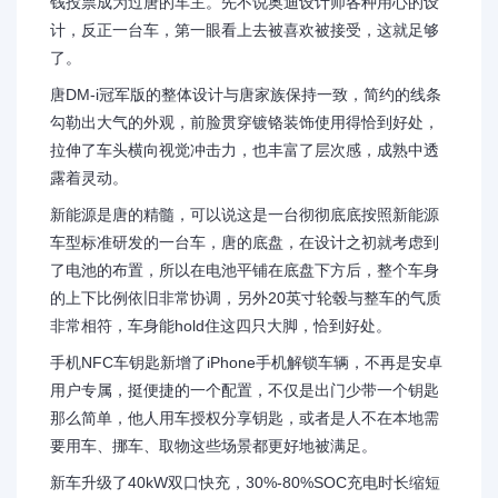
钱投票成为过唐的车主。先不说奥迪设计师各种用心的设
计，反正一台车，第一眼看上去被喜欢被接受，这就足够
了。
唐DM-i冠军版的整体设计与唐家族保持一致，简约的线条
勾勒出大气的外观，前脸贯穿镀铬装饰使用得恰到好处，
拉伸了车头横向视觉冲击力，也丰富了层次感，成熟中透
露着灵动。
新能源是唐的精髓，可以说这是一台彻彻底底按照新能源
车型标准研发的一台车，唐的底盘，在设计之初就考虑到
了电池的布置，所以在电池平铺在底盘下方后，整个车身
的上下比例依旧非常协调，另外20英寸轮毂与整车的气质
非常相符，车身能hold住这四只大脚，恰到好处。
手机NFC车钥匙新增了iPhone手机解锁车辆，不再是安卓
用户专属，挺便捷的一个配置，不仅是出门少带一个钥匙
那么简单，他人用车授权分享钥匙，或者是人不在本地需
要用车、挪车、取物这些场景都更好地被满足。
新车升级了40kW双口快充，30%-80%SOC充电时长缩短