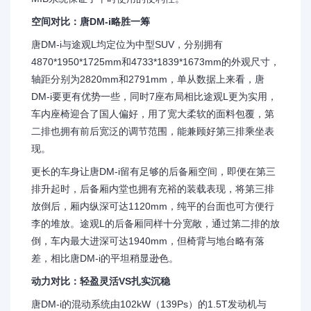
空间对比：唐DM-i略胜一筹
唐DM-i与途观L均定位为中型SUV，分别拥有
4870*1950*1725mm和4733*1839*1673mm的外观尺寸，
轴距分别为2820mm和2791mm，单从数据上来看，唐
DM-i要更有优势一些，同时7座布局相比途观L更为实用，
车内座椅迎合了国人偏好，用了宽大柔软的面料包覆，第
二排也拥有前后宽泛的调节范围，能兼顾好第三排乘坐表
现。
更长的车身让唐DM-i留有足够的后备厢空间，即便在第三
排升起时，后备厢内堂也拥有充裕的装载表现，将第三排
放倒后，厢内纵深可达1120mm，纯平的台面也可方便行
李的堆放。途观L的后备厢同样十分宽敞，通过第二排的放
倒，车内最大进深可达1940mm，但椅背与地台略有落
差，相比唐DM-i的平坦稍显逊色。
动力对比：轻盈灵活VS扎实沉稳
唐DM-i的混动系统由102kW（139Ps）的1.5T发动机与