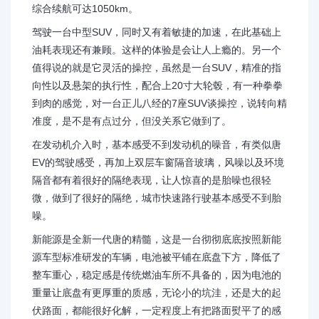
综合续航可达1050km。
驾驶一台中型SUV，同时又有着敏捷的加速，在此基础上
油耗表现还有兼顾。这样的体验是会让人上瘾的。另一个
值得说的就是它灵活的操控，虽然是一台SUV，精准的指
向性以及悬架的执行性，配合上20寸大轮毂，有一种拳拳
到肉的感觉，对一台正儿八经的7座SUV谈操控，说转向精
准度，是不是有点过分，但没关系它做到了。
在发动机介入时，基本感受不到发动机的噪音，有类似唐
EV的驾驶感受，再加上双层车窗隔音玻璃，风噪以及环境
隔音都有着很好的隔绝表现，让人惊喜的是胎噪也很轻
微，做到了很好的隔绝，城市快速路行驶基本感受不到胎
噪。
新能源是全新一代唐的精髓，这是一台彻彻底底按照新能
源车型标准研发的车辆，电池被平铺在底盘下方，降低了
整车重心，稳定感是传统燃油车所不具备的，因为电池的
重量让底盘有更厚重的质感，无论小的坑洼，还是大的起
伏路面，都能很好化解，一定程度上有把路面熨平了的感