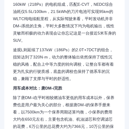
160kW（218Ps）的电机组成，匹配E-CVT，NEDC综合
油耗仅5.5L/100km，21.5kWh的刀片电池可实现95km的
WLTC纯电续航里程，从实际驾驶来看，平时发动机并非
DM-i系统的主角，平时大多数情况下均为电机输出，线性
灵敏而积极的动力表现会让你忘记这是一台接近5米车身的
SUV。
途观L则延续了137kW（186Ps）的2.0T+7DCT的组合，
扭矩达到了320N·m，动力的整体输出依然保持了线性沉
稳的风格，配合上中等力度的转向调校，让整台车都有着
更为扎实的行驶质感，底盘的调校也保持了德系车的沉
稳，兼顾了支撑与平时的舒适性。
用车成本对比：唐DM-i完胜
除了唐DM-i在平时相较燃油车更低的用车成本以外，保养
费也是用户最为关心的部分，根据唐DM-i的保养手册来
看，以7500km为一个保养周期还算均衡，小保养的费用
大约在650元左右，主要包含机油、机油滤芯和空调滤芯
的花费，6万公里的总花费大约为7366元，10万公里的保