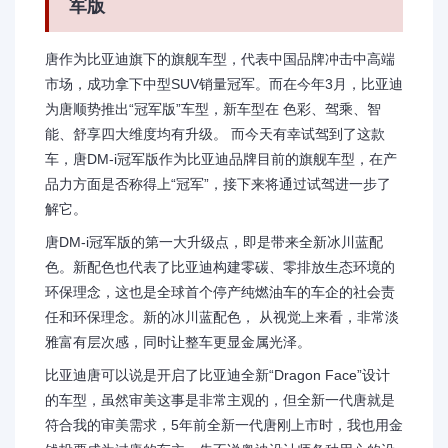
军版
唐作为比亚迪旗下的旗舰车型，代表中国品牌冲击中高端
市场，成功拿下中型SUV销量冠军。而在今年3月，比亚迪
为唐顺势推出“冠军版”车型，新车型在 色彩、驾乘、智
能、舒享四大维度均有升级。 而今天有幸试驾到了这款
车，唐DM-i冠军版作为比亚迪品牌目前的旗舰车型，在产
品力方面是否称得上“冠军”，接下来将通过试驾进一步了
解它。
唐DM-i冠军版的第一大升级点，即是带来全新冰川蓝配
色。新配色也代表了比亚迪构建零碳、零排放生态环境的
环保理念，这也是全球首个停产纯燃油车的车企的社会责
任和环保理念。新的冰川蓝配色， 从视觉上来看，非常淡
雅富有层次感，同时让整车更显金属光泽。
比亚迪唐可以说是开启了比亚迪全新“Dragon Face”设计
的车型，虽然审美这事是非常主观的，但全新一代唐就是
符合我的审美需求，5年前全新一代唐刚上市时，我也用金