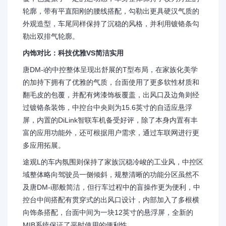
轮廓，带有平直阳刚的腰线搭配，勾勒出更具硬汉气质的
外观造型，车尾同样保持了沉稳的风格，并利用镀铬条勾
勒出双排气轮廓。
内饰对比：科技优雅VS简洁实用
唐DM-i的中控整体呈现出舒展的T型布局，在家族化美学
的加持下拥有了优雅的气质，台面使用了更多软性材质和
翻毛皮的包覆，并配有烤漆饰板覆盖，出风口及边角则经
过镀铬条装饰，中控台中央则为15.6英寸的自适应悬浮
屏，内置的DiLink智联车机备受好评，除了本身内置有丰
富的应用功能外，还可根据用户需求，通过车联网进行更
多应用拓展。
途观L的车内氛围则保持了家族沉稳冷峻的工业风，中控区
域整体略向驾驶员一侧倾斜，规整清晰的功能分区虽然不
及唐DM-i那般简洁，但行车过程中的盲操作更为便利，中
控台中间搭配有贯穿式的出风口设计，内部加入了多根横
向饰条搭配，台面中间为一块12英寸的悬浮屏，全新的
MIB系统保证了平时使用的便利性。