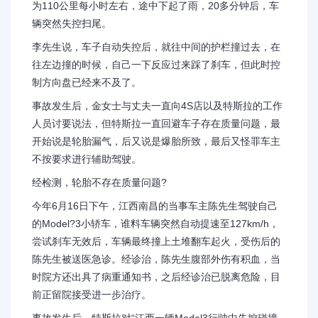
为110公里每小时左右，途中下起了雨，20多分钟后，车
辆突然失控扫尾。
李先生说，车子自动失控后，就往中间的护栏撞过去，在
往左边撞的时候，自己一下反应过来踩了刹车，但此时控
制方向盘已经来不及了。
事故发生后，金女士与丈夫一直向4S店以及特斯拉的工作
人员讨要说法，但特斯拉一直回避车子存在质量问题，最
开始说是轮胎漏气，后又说是爆胎所致，最后又怪罪车主
不按要求进行辅助驾驶。
经检测，轮胎不存在质量问题?
今年6月16日下午，江西南昌的当事车主陈先生驾驶自己
的Model?3小轿车，谁料车辆突然自动提速至127km/h，
尝试刹车无效后，车辆最终撞上土堆翻车起火，受伤后的
陈先生被送医急诊。经诊治，陈先生腹部外伤有积血，当
时院方还出具了病重通知书，之后经诊治已脱离危险，目
前正留院接受进一步治疗。