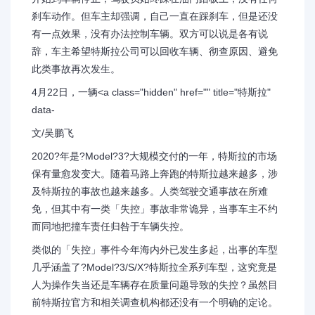
刹车动作。但车主却强调，自己一直在踩刹车，但是还没
有一点效果，没有办法控制车辆。双方可以说是各有说
辞，车主希望特斯拉公司可以回收车辆、彻查原因、避免
此类事故再次发生。
4月22日，一辆<a class="hidden" href="" title="特斯拉"
data-
文/吴鹏飞
2020?年是?Model?3?大规模交付的一年，特斯拉的市场
保有量愈发变大。随着马路上奔跑的特斯拉越来越多，涉
及特斯拉的事故也越来越多。人类驾驶交通事故在所难
免，但其中有一类「失控」事故非常诡异，当事车主不约
而同地把撞车责任归咎于车辆失控。
类似的「失控」事件今年海内外已发生多起，出事的车型
几乎涵盖了?Model?3/S/X?特斯拉全系列车型，这究竟是
人为操作失当还是车辆存在质量问题导致的失控？虽然目
前特斯拉官方和相关调查机构都还没有一个明确的定论。