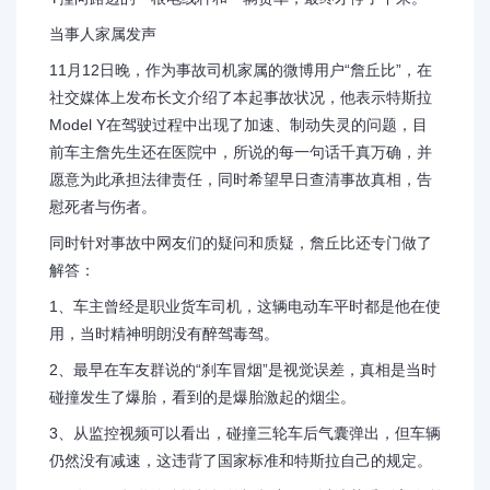
当事人家属发声
11月12日晚，作为事故司机家属的微博用户“詹丘比”，在
社交媒体上发布长文介绍了本起事故状况，他表示特斯拉
Model Y在驾驶过程中出现了加速、制动失灵的问题，目
前车主詹先生还在医院中，所说的每一句话千真万确，并
愿意为此承担法律责任，同时希望早日查清事故真相，告
慰死者与伤者。
同时针对事故中网友们的疑问和质疑，詹丘比还专门做了
解答：
1、车主曾经是职业货车司机，这辆电动车平时都是他在使
用，当时精神明朗没有醉驾毒驾。
2、最早在车友群说的“刹车冒烟”是视觉误差，真相是当时
碰撞发生了爆胎，看到的是爆胎激起的烟尘。
3、从监控视频可以看出，碰撞三轮车后气囊弹出，但车辆
仍然没有减速，这违背了国家标准和特斯拉自己的规定。