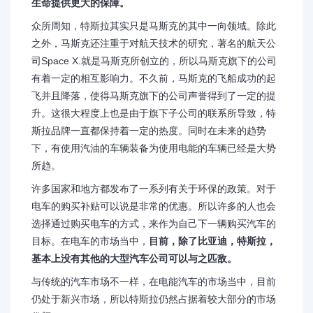
生命提供更大的保障。
众所周知，特斯拉其实只是马斯克的其中一向领域。除此
之外，马斯克还注重于对航天技术的研究，著名的航天公
司Space X.就是马斯克所创立的，所以马斯克旗下的公司
有着一定的相互影响力。不久前，马斯克的飞船成功的起
飞并且降落，使得马斯克旗下的公司声誉得到了一定的提
升。这很大程度上也是由于旗下子公司的联系所导致，特
斯拉品牌一直都保持着一定的热度。同时在未来的趋势
下，有使用汽油的车辆装备为使用电能的车辆已经是大势
所趋。
许多国家和地方都发布了一系列有关于环保的政策。对于
电车的购买补贴可以说是非常的优惠。所以许多的人也会
选择通过购买电车的方式，来作为自己下一辆购买汽车的
目标。在电车的市场当中，
目前，除了比亚迪，特斯拉，
基本上没有其他的大型汽车公司可以与之匹敌。
与传统的汽车市场不一样，在电能汽车的市场当中，目前
仍处于新兴市场，所以特斯拉仍然占据着较大部分的市场