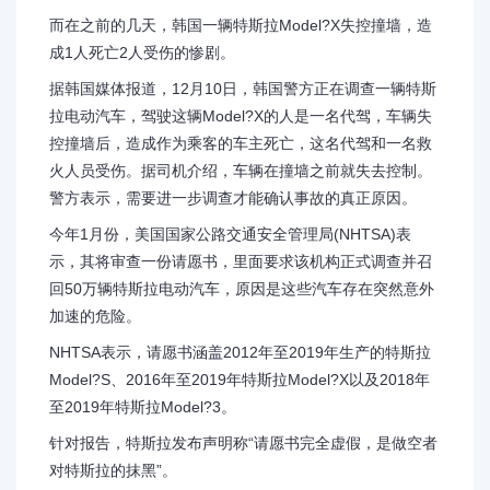
而在之前的几天，韩国一辆特斯拉Model?X失控撞墙，造
成1人死亡2人受伤的惨剧。
据韩国媒体报道，12月10日，韩国警方正在调查一辆特斯
拉电动汽车，驾驶这辆Model?X的人是一名代驾，车辆失
控撞墙后，造成作为乘客的车主死亡，这名代驾和一名救
火人员受伤。据司机介绍，车辆在撞墙之前就失去控制。
警方表示，需要进一步调查才能确认事故的真正原因。
今年1月份，美国国家公路交通安全管理局(NHTSA)表
示，其将审查一份请愿书，里面要求该机构正式调查并召
回50万辆特斯拉电动汽车，原因是这些汽车存在突然意外
加速的危险。
NHTSA表示，请愿书涵盖2012年至2019年生产的特斯拉
Model?S、2016年至2019年特斯拉Model?X以及2018年
至2019年特斯拉Model?3。
针对报告，特斯拉发布声明称“请愿书完全虚假，是做空者
对特斯拉的抹黑”。