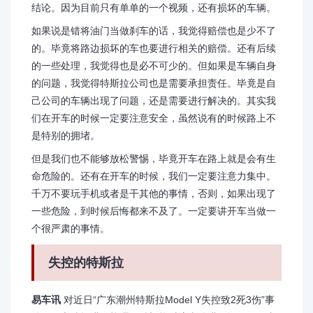
结论。因为目前只有单单的一个视频，还有损坏的车辆。
如果说是错将油门当做刹车的话，我觉得赔偿也是少不了
的。毕竟将路边损坏的车也要进行相关的赔偿。还有后续
的一些处理，我觉得也是必不可少的。但如果是车辆自身
的问题，我觉得特斯拉公司也是需要承担责任。毕竟是自
己公司的车辆出现了问题，还是需要进行解决的。其实我
们在开车的时候一定要注意安全，虽然说有的时候路上不
是特别的拥堵。
但是我们也不能够放松警惕，毕竟开车在路上就是会有生
命危险的。还有在开车的时候，我们一定要注意力集中。
千万不要玩手机或者是干其他的事情，否则，如果出现了
一些危险，到时候后悔都来不及了。一定要讲开车当做一
个很严肃的事情。
失控的特斯拉
易车讯
对近日“广东潮州特斯拉Model Y失控致2死3伤”事