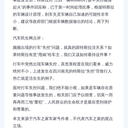
事故发生后，特斯拉对“江西一辆Model3行驶中失控碰撞
起火”的事件回应称，已于第一时间处理此事，根据特斯拉
的车辆设计原理，刹车失灵车辆自己加速的可能性非常
小，建议等政府部门根据车辆数据做出的结论，再下判
断。
汽车民生网点评：
频频出现的行车“失控”问题，就真的跟特斯拉没关系？如
果特斯拉有意“甩锅”给车主，我们又该如何看待这件事？
行车中突然出现车辆失控，其危害程度在我们看来，威力
绝对不小，上述发生在四川南充的特斯拉“失控”导致行人
伤亡就是活生生的例子。
面对行车失控问题，我们绝不能小视，如果是车辆存在质
量问题导致事故发生的，相关部门应予以彻查，切莫一而
再再而三地“重犯”，人民群众的生命权才是最应受到保护
和尊重的。
本文来源于汽车之家车家号作者，不代表汽车之家的观点
立场。