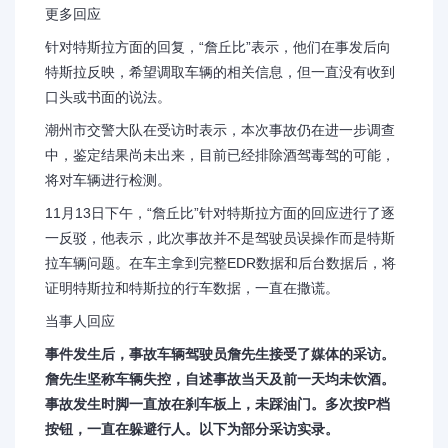
更多回应
针对特斯拉方面的回复，“詹丘比”表示，他们在事发后向
特斯拉反映，希望调取车辆的相关信息，但一直没有收到
口头或书面的说法。
潮州市交警大队在受访时表示，本次事故仍在进一步调查
中，鉴定结果尚未出来，目前已经排除酒驾毒驾的可能，
将对车辆进行检测。
11月13日下午，“詹丘比”针对特斯拉方面的回应进行了逐
一反驳，他表示，此次事故并不是驾驶员误操作而是特斯
拉车辆问题。在车主拿到完整EDR数据和后台数据后，将
证明特斯拉和特斯拉的行车数据，一直在撒谎。
当事人回应
事件发生后，事故车辆驾驶员詹先生接受了媒体的采访。
詹先生坚称车辆失控，自述事故当天及前一天均未饮酒。
事故发生时脚一直放在刹车板上，未踩油门。多次按P档
按钮，一直在躲避行人。以下为部分采访实录。