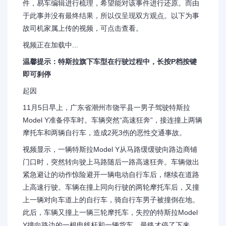
件，易车编辑进行梳理，希望能对该事件进行还原。而由
于此事并没有最终结果，所以仅呈现双方观点。以下为事
故司机家属上传的视频，可点击查看。
视频正在加载中...
温馨提示：特斯拉旗下车型在行驶过程中，长按P档按键
即可刹停
起因
11月5日早上，广东省潮州市饶平县一男子驾驶特斯拉
Model Y准备停车时。车辆突然“高速狂奔”，接连撞上两辆
摩托车和两辆自行车，造成2死3伤的恶性交通事故。
视频显示，一辆特斯拉Model Y从马路缓缓驶向路边商铺
门口时，突然转向驶上马路随后一路高速狂奔。车辆做出
紧急避让的动作惊险避开一辆电动自行车后，继续在道路
上高速行驶。车辆在撞上同向行驶的两轮摩托车后，又撞
上一辆对向车道上的自行车，骑自行车男子被撞倒在地。
此后，车辆又撞上一辆三轮摩托车，失控的特斯拉Model
Y撞向路边的一根电线杆和一辆货车，最终才停了下来。