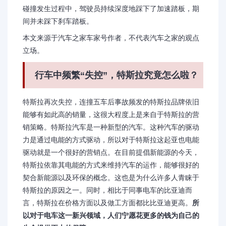
碰撞发生过程中，驾驶员持续深度地踩下了加速踏板，期
间并未踩下刹车踏板。
本文来源于汽车之家车家号作者，不代表汽车之家的观点
立场。
行车中频繁“失控”，特斯拉究竟怎么啦？
特斯拉再次失控，连撞五车后事故频发的特斯拉品牌依旧
能够有如此高的销量，这很大程度上是来自于特斯拉的营
销策略。特斯拉汽车是一种新型的汽车。这种汽车的驱动
力是通过电能的方式驱动，所以对于特斯拉这起亚也电能
驱动就是一个很好的营销点。在目前提倡新能源的今天，
特斯拉依靠其电能的方式来维持汽车的运作，能够很好的
契合新能源以及环保的概念。这也是为什么许多人青睐于
特斯拉的原因之一。同时，相比于同事电车的比亚迪而
言，特斯拉在价格方面以及做工方面都比比亚迪更高。
所
以对于电车这一新兴领域，人们宁愿花更多的钱为自己的