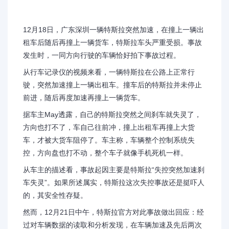
12月18日，广东深圳一辆特斯拉突然加速，在撞上一辆出
租车后随后再撞上一辆货车，特斯拉车头严重受损。事故
发生时，一同方向行驶的车辆恰好拍下事故过程。
从行车记录仪的视频来看，一辆特斯拉在公路上正常行
驶，突然加速撞上一辆出租车。撞车后的特斯拉并未停止
前进，随后再度加速再撞上一辆货车。
据车主May透露，自己的特斯拉突然之间刹车就失灵了，
方向也打不了，车自己往前冲，撞上出租车再撞上大货
车，才被大货车阻停了。车主称，车辆整个控制系统失
控，方向盘也打不动，整个车子就像手机死机一样。
从车主的描述看，事故起因主要是特斯拉“失控突然加速刹
车失灵”。如果所述属实，特斯拉这次失控事故还是挺吓人
的，其安全性存疑。
然而，12月21日中午，特斯拉官方对此事故做出回应：经
过对车辆数据的读取和分析发现，在车辆加速及先后两次