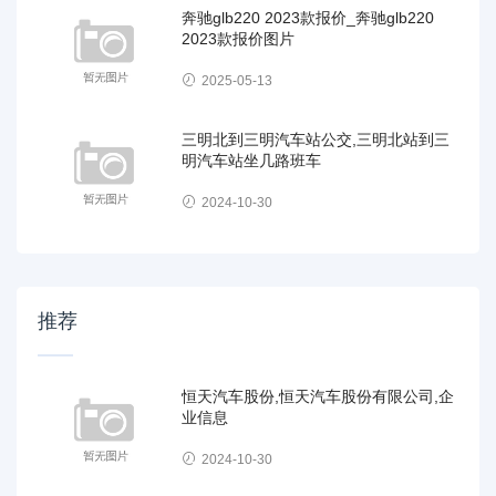
奔驰glb220 2023款报价_奔驰glb220
2023款报价图片
2025-05-13
三明北到三明汽车站公交,三明北站到三
明汽车站坐几路班车
2024-10-30
推荐
恒天汽车股份,恒天汽车股份有限公司,企
业信息
2024-10-30