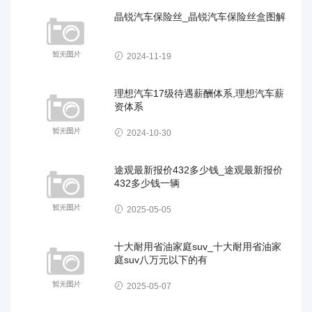
晶锐汽车保险丝_晶锐汽车保险丝盒图解
2024-11-19
理想汽车17级待遇薪酬体系,理想汽车薪
资体系
2024-10-30
途观最新报价432多少钱_途观最新报价
432多少钱一辆
2025-05-05
十大耐用省油家庭suv_十大耐用省油家
庭suv八万元以下的有
2025-05-07