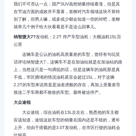
我们不可否认一点：国产SUV虽然销量持续看涨，但是其
在节油方面的成效并不显著，老柳对汽车领域这块不算特
别了解，但男人嘛，或多或少都会知道一些的对吧，老柳
就举几个例子给大伙看看是不是这么回事儿。
纳智捷大7?
发动机：2.2T 停产车型油耗：大概油耗15L百
公里
这辆车是公认的油耗高质量差的车型，曾经有句玩笑
话评论纳智捷大7，这辆车不是在加油站就是在加油站的路
上，当然这只是一句调侃的话，但是这辆车的油耗那是真
不低，市区拥堵的情况油耗甚至会超过15L，对于这辆
2.2T的车型来说简直是油老虎般的存在，再加上质量差导
致连二手车商都不敢收的车型。最终被迫停产。
大众途锐
大众途锐，综合油耗在13L左左右，熟悉他的车主都
应该知道，途锐这款车型的销量在国内还是不错的，逐年
上升，但由于搭载的是3.0T发动机，在市区行驶的油耗会
比较高。