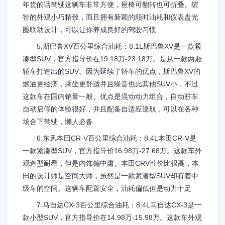
年货的话驾驶这辆车非常方便，座椅可翻转也可折叠。缤
智的外观小巧精致，而且拥有新颖的顺时油耗和仪表盘光
圈联动设计，可以让你养成良好的驾驶习惯
5.斯巴鲁XV百公里综合油耗：8.1L斯巴鲁XV是一款紧
凑型SUV，官方指导价在19.18万-23.18万。是从一款两厢
轿车打造出的SUV。因为延续了轿车的优点，斯巴鲁XV的
燃油更经济，乘坐更舒适并且噪音也比其他SUV小，不过
这款车在国内销量一般。优点是混动动力组合，自动驻车
自动启停的体验很好，并且配备自适应巡航，可以在各种
场合下驾驶，懒人必备
6.东风本田CR-V百公里综合油耗：8.4L本田CR-V是
一款紧凑型SUV，官方指导价16.98万-27.68万。这款车外
观造型耐看，但是内饰偏中庸。本田CRV性价比很高，本
田的设计师是空间大师，虽然是一款紧凑型SUV却有着中
级车的空间。这辆车配置安全，油耗偏低但是动力十足
7.马自达CX-3百公里综合油耗：8.4L马自达CX-3是一
款小型SUV，官方指导价在14.98万-15.98万。这款车外观