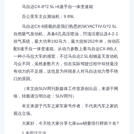
马自达CX-8?2.5L+6速手自一体变速箱
百公里车主众测油耗：9.89L
马自达CX-8搭载的是我们熟悉的SKYACTIV-G?2.5L
自然吸气发动机，具备6孔高压喷油，凹顶活塞以及4-2-1
排气系统，最大功率192马力，最大扭矩252牛米，传动匹
配6速手自一体变速箱。从动力参数上看马自达CX-8给人
一种小马拉大车的感觉，不过马自达2.5L创驰蓝天发动机
与众不同，虽然参数不大，但在实际驾驶过程中却丝毫没
有动力的不足感，这也是为何很多人对马自达动力赞不绝
口的原因。
（本文由SUV周刊新媒体工作室原创出品，来源于网
络，转载请注明出处：SUV周刊）
本文来源于汽车之家车家号作者，不代表汽车之家的
观点立场。
大家好，今天给大家分享七座suv销量排行榜前十名?
1.丰田汉兰达