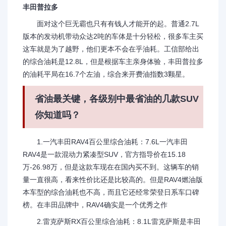
丰田普拉多
面对这个巨无霸也只有有钱人才能开的起。普通2.7L
版本的发动机带动众达2吨的车体是十分轻松，很多车主买
这车就是为了越野，他们更本不会在乎油耗。工信部给出
的综合油耗是12.8L，但是根据车主亲身体验，丰田普拉多
的油耗平局在16.7个左油，综合来开费油指数3颗星。
省油最关键，各级别中最省油的几款SUV
你知道吗？
1.一汽丰田RAV4百公里综合油耗：7.6L一汽丰田
RAV4是一款混动力紧凑型SUV，官方指导价在15.18
万-26.98万，但是这款车现在在国内买不到。这辆车的销
量一直很高，看来性价比还是比较高的。但是RAV4燃油版
本车型的综合油耗也不高，而且它还经常荣登日系车口碑
榜。在丰田品牌中，RAV4确实是一个优秀之作
2.雷克萨斯RX百公里综合油耗：8.1L雷克萨斯是丰田