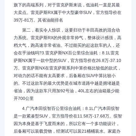
旗下的高端系列，对于雷克萨斯来说，低油耗一直是其最
大卖点。雷克萨斯RX属于中大型豪华SUV，官方指导价在
39万-81万。其省油能排名
第二，着实令人惊叹，这要归功于丰田高效的混合动
力系统。雷克萨斯RX的外观非常帅气，整体设计感强，高
档大气，跑高速非常省油。不过能买的起这款车的人，还
会在乎油钱吗?3.雷克萨斯NX百公里综合油耗：8.1L雷克
萨斯NX属于一款中型的SUV，官方指导价在26.8万-37.10
万。雷克萨斯NX在雷克萨斯系列中算价格比较低的款式，
对动力的话不能有太高要求，后备厢在SUV中算比较小
的。不过这款车的最大优势是在城市道路中越是拥堵越是
省油，因为这款车只用加92号油，40L左右的油箱最少能
开700公里
4.广汽本田缤智百公里综合油耗：8.1L广汽本田缤智
是一款紧凑型SUV，官方指导价在11.58万-17.68万。缤智
因为本身是基于飞度而来的，所以它有一个多功能设计，
后备厢可以装载货物，经测试可以装21桶桶装水。家庭办