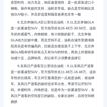
造型时尚，动力充足，响应速度很快，是一款原装进口小
钢炮。操作有超控支持，油耗非常低。缺点是空间相比其
他SUV较小。并且舒适度和隔音效果也非常一般
8.北京奔驰GLA百公里综合油耗：9.1L北京奔驰GLA
是一款紧凑型SUV，官方指导价在26.48万-39.58万。这款
车的外观霸气，内饰精致，有小轿跑的影子。北京奔驰
GLA动力比较中庸。而且空间不足，油耗在城市里拥堵路
段其实是有些偏高的，比较适合接送孩子上下学。北京奔
驰GLA既有轿车的有点又有SUV的特色，再加上外观线条
动感十足，品牌响亮，所以有不少消费者选择它
9.东风日产逍客百公里综合油耗：9.1L东风日产逍客
是一款紧凑型SUV，官方指导价在11.48万-16.48万。这款
车性价比很高，车主对它最满意的一点就是油耗，省油神
车。东风日产逍客的操控也非常出色，弯道可以开到70
码。外观时尚，内饰舒适。但是作为一款紧凑型SUV，东
风日产逍客的空间是它的缺陷，全家出游时，后排空间稍
拥挤