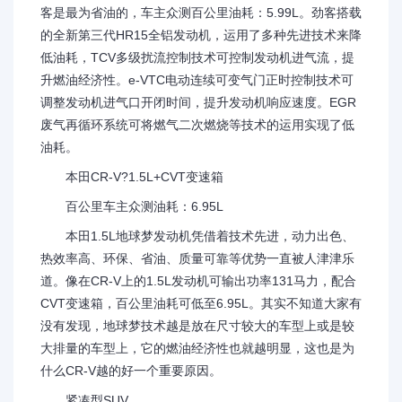
客是最为省油的，车主众测百公里油耗：5.99L。劲客搭载
的全新第三代HR15全铝发动机，运用了多种先进技术来降
低油耗，TCV多级扰流控制技术可控制发动机进气流，提
升燃油经济性。e-VTC电动连续可变气门正时控制技术可
调整发动机进气口开闭时间，提升发动机响应速度。EGR
废气再循环系统可将燃气二次燃烧等技术的运用实现了低
油耗。
本田CR-V?1.5L+CVT变速箱
百公里车主众测油耗：6.95L
本田1.5L地球梦发动机凭借着技术先进，动力出色、
热效率高、环保、省油、质量可靠等优势一直被人津津乐
道。像在CR-V上的1.5L发动机可输出功率131马力，配合
CVT变速箱，百公里油耗可低至6.95L。其实不知道大家有
没有发现，地球梦技术越是放在尺寸较大的车型上或是较
大排量的车型上，它的燃油经济性也就越明显，这也是为
什么CR-V越的好一个重要原因。
紧凑型SUV