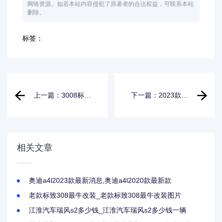
网络资源。如若本站内容侵犯了原著者的合法权益，可联系本站
删除。
标签：
上一篇：3008标致
下一篇：2023款宝
怎么样口碑_3008
马x3谍照_2023款
标致怎么样口碑
宝马x3大改款
2015
相关文章
奥迪a4l2023款最新消息,奥迪a4l2020款最新款
老款标致308最牛改装_老款标致308最牛改装图片
江淮汽车瑞风s2多少钱_江淮汽车瑞风s2多少钱一辆