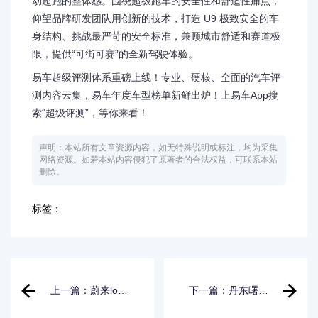
动超跑的整体感。围绕超级跑车的安全性和舒适性痛点，
仰望品牌研发团队用创新的技术，打造 U9 极致安全的车
身结构、挑战最严苛的安全标准，兼顾城市舒适和赛道极
限，提供“可街可赛”的全新驾驶体验。
易车超级评测体系重磅上线！专业、硬核、全面的汽车评
测内容云集，易车年度车型榜单新鲜出炉！上易车App搜
索“超级评测”，等你来看！
声明：本站所有文章资源内容，如无特殊说明或标注，均为采集
网络资源。如若本站内容侵犯了原著者的合法权益，可联系本站
删除。
标签：
上一篇：蔚来logo
下一篇：丹东曙光
的含义,蔚来汽车
汽车贸易有限责任
LOGO含义
公司_丹东曙光汽车