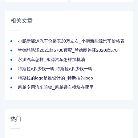
集团公司
相关文章
小鹏新能源汽车价格表20万左右_小鹏新能源汽车价格表
兰德酷路泽2021款5700顶配_兰德酷路泽2020款570
永源汽车怎样_永源汽车怎样加机油
特斯拉x多少钱一辆,特斯拉x多少钱一辆
特斯拉的logo是谁设计的_特斯拉的logo
凯越专用汽车暗锁_凯越锁车模块在哪里
热门