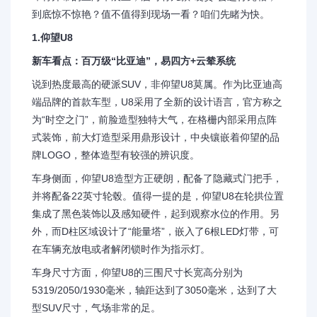
到底惊不惊艳？值不值得到现场一看？咱们先睹为快。
1.仰望U8
新车看点：百万级“比亚迪”，易四方+云辇系统
说到热度最高的硬派SUV，非仰望U8莫属。作为比亚迪高
端品牌的首款车型，U8采用了全新的设计语言，官方称之
为“时空之门”，前脸造型独特大气，在格栅内部采用点阵
式装饰，前大灯造型采用鼎形设计，中央镶嵌着仰望的品
牌LOGO，整体造型有较强的辨识度。
车身侧面，仰望U8造型方正硬朗，配备了隐藏式门把手，
并将配备22英寸轮毂。值得一提的是，仰望U8在轮拱位置
集成了黑色装饰以及感知硬件，起到观察水位的作用。另
外，而D柱区域设计了“能量塔”，嵌入了6根LED灯带，可
在车辆充放电或者解闭锁时作为指示灯。
车身尺寸方面，仰望U8的三围尺寸长宽高分别为
5319/2050/1930毫米，轴距达到了3050毫米，达到了大
型SUV尺寸，气场非常的足。