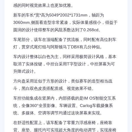
感的同时视觉效果上也更加优雅。
新车的车长*宽*高为5049*2002*1731mm，轴距为
3060mm,侧面看造型非常紧凑，实际体量感很小，得益于
圆润的设计使得整车的风阻系数达到了0.268cd。
车尾部分，该车在顶端配备了扰流板，同时配有高位刹车
灯，贯穿式尾灯组与阿斯顿马丁DBX有几分神似。
车内设计整体以白色为主，同样采用极简设计风格，基本
取消了实体按键，中控台采用T字型设计，中控屏幕为可
升降式设计。
方向盘采用近似于方形的设计，类似赛车的造型相当战
斗，黑白双色皮质搭配质感、视觉效果不错。
车控功能集成在竖屏内，内部搭载的是IM OS智能交互系
统，全像360°全景影像、车辆设置、Carlog车载摄像系
统、多媒体、空调等调节均通过这块屏幕来实现。
在舒适性配置上，该车配备了零重力浮感座椅，座椅靠
背、座垫、腿托均可实现超大角度的电动调节，实现座椅