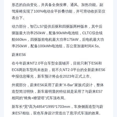
形态的自由变化，并具备全身按摩、通风、加热功能。副
驾座椅实现了100%电动全平折叠功能，并可滑动收折至仪
表台下。
动力部分，智己LS7提供后驱和四驱版两种版本，其中后
驱版最大功率250kW，配备90kWh电池组，CLTC综合续
航660km，四驱版前电机最大功率175kW，后电机最大功
率250kW，配备100kWh电池组，百公里加速时间4.5s。
蔚来ES6
在今年蔚来NT2.0平台车型全面铺开，目前只剩下ES6和
EC6两款车型尚未改款，前不久NT2.0平台的全新蔚来ES6
申报信息曝光，新车预计将会在2023年正式上市。
外观部分，蔚来ES6采用了蔚来“X-Bar”家族式设计，整体
造型简洁明快，新车最明显的特征就是采用了与蔚来ES7
相同的“犄角+瞭望塔”式车顶布局。
新车长*宽*高为4854*1995*1703mm，车身侧面造型与蔚
来ES7相似，双色车身设计营造出了悬浮式车顶的效果。