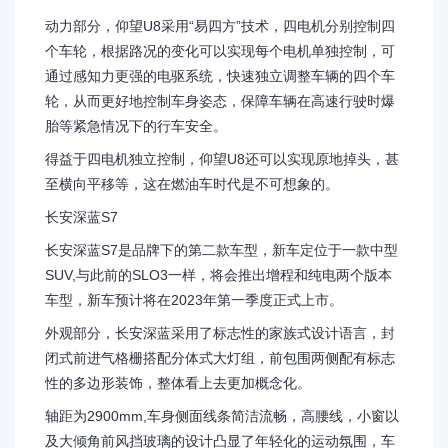
动力部分，仰望U8采用“易四方”技术，四电机分别控制四
个车轮，根据路况的变化可以实现每个电机单独控制，可
通过感知力更强的电驱系统，快速独立调整车辆的四个车
轮，从而更好地控制车身姿态，保障车辆在高速行驶时爆
胎等紧急情况下的行车安全。
得益于四电机独立控制，仰望U8还可以实现原地掉头，甚
至横向平移等，这在燃油车时代是不可想象的。
长安深蓝S7
长安深蓝S7是品牌下的第二款车型，新车定位于一款中型
SUV,与此前的SLO3一样，将会推出增程和纯电两个版本
车型，新车预计将在2023年第一季度正式上市。
外观部分，长安深蓝采用了标志性的家族式设计语言，封
闭式前进气格栅搭配分体式大灯组，前包围两侧配有标志
性的多边形装饰，整体看上去更加概念化。
轴距为2900mm,车身侧面线条简洁流畅，高腰线，小窗以
及大倾角前风挡玻璃的设计凸显了年轻化的运动氛围，车