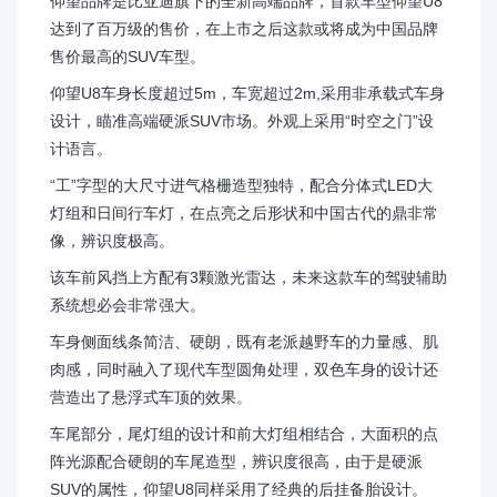
仰望品牌是比亚迪旗下的全新高端品牌，首款车型仰望U8
达到了百万级的售价，在上市之后这款或将成为中国品牌
售价最高的SUV车型。
仰望U8车身长度超过5m，车宽超过2m,采用非承载式车身
设计，瞄准高端硬派SUV市场。外观上采用“时空之门”设
计语言。
“工”字型的大尺寸进气格栅造型独特，配合分体式LED大
灯组和日间行车灯，在点亮之后形状和中国古代的鼎非常
像，辨识度极高。
该车前风挡上方配有3颗激光雷达，未来这款车的驾驶辅助
系统想必会非常强大。
车身侧面线条简洁、硬朗，既有老派越野车的力量感、肌
肉感，同时融入了现代车型圆角处理，双色车身的设计还
营造出了悬浮式车顶的效果。
车尾部分，尾灯组的设计和前大灯组相结合，大面积的点
阵光源配合硬朗的车尾造型，辨识度很高，由于是硬派
SUV的属性，仰望U8同样采用了经典的后挂备胎设计。