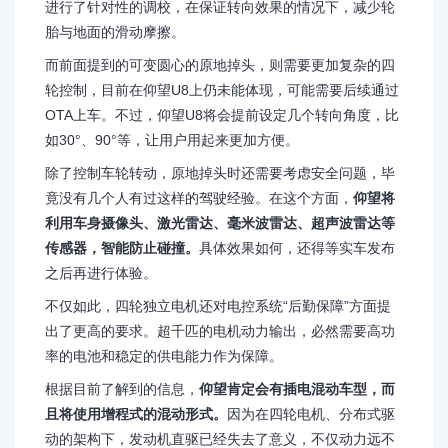
进行了针对性的调校，在保证转向效果的情况下，减少轮
胎与地面的滑动摩擦。
而前面提到的可变圆心的原地掉头，则需要更加复杂的四
轮控制，目前在仰望U8上仍未能体现，可能需要后续通过
OTA上车。不过，仰望U8将会提前设定几个转向角度，比
如30°、90°等，让用户用起来更加方便。
除了控制车轮转动，原地掉头时还需要考虑安全问题，毕
竟没有几个人有过这样的驾驶经验。在这个方面，
仰望将
利用车身摄像头、激光雷达、毫米波雷达、超声波雷达等
传感器，智能防止碰撞。
具体效果如何，还得等实车发布
之后再进行体验。
不仅如此，四轮独立电机还对电控系统“后勤保障”方面提
出了更高的要求。超千匹的电机动力输出，必然需要高功
率的电池和稳定的供电能力作为保障。
根据目前了解到的信息，
仰望肯定会有插电混动车型，而
且将使用增程式的混动形式。
因为在四轮电机、分布式驱
动的架构下，发动机直驱已经失去了意义，不仅动力远不