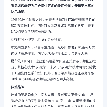
看后续它能否为用户提供更多的使用价值，开拓更丰富的
使用场景。
就像4G技术到来之时，谁也无法预料到它能带来颠覆性的
移动互联网时代。四轮独立驱动技术对汽车的改变，也不
是我们现在所能精准预测的。
期待时间和仰望，给我们更多答案。
本文来自易车号作者车主指南，版权归作者所有,任何形式
转载请联系作者。内容仅代表作者观点，与易车无关
易车讯
1月5日，比亚迪高端品牌仰望正式发布，并且还推
出了其核心技术“易四方”，未来，“易四方”技术将标配搭载
于仰望品牌全系车型。此外，百万级新能源硬派越野车型
U8和百万级纯电动性能超跑U9也同步亮相。
仰望品牌
针对仰望品牌含义，官方表示，灵感源自甲骨文“电”，品
牌标识曲折的字形就是最初的“电”字。“电”表明新能源的技
术和产品路线；闪电线条干练，寓意产品的极致性能；触