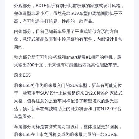
外观部分，BX1E似乎有别于此前极氪的家族式设计风格，
整体造型非常小巧，虽然是款SUV车型但离地间隙似乎不
高，有可能是主打跨界、性能的一款产品。
内饰部分，目前已知新车采用了平底式近似方形的方向
盘，悬浮式液晶仪表和中控屏幕均有配备，内部设计非常
简约。
动力部分新车可能会搭载和smart精灵#1相同的电机，最
大输出200千瓦，未来也有可能推出四驱高性能版车型。
蔚来ES5
蔚来ES5将作为蔚来最入门的SUV车型，新车有可能定位
于一款紧凑型SUV,设计上依然是蔚来EN2.0标准的家族式
风格，值得注意的是新车同样配备了瞭望塔式的激光雷
达，预计新车在驾驶辅助上的能力将会和目前NT2.0平台
车型看齐。
车尾部分同样是贯穿式尾灯组设计，整体造型更加圆润，
蔚来ES5在上市之后将会成为蔚来最走量的一款SUV车