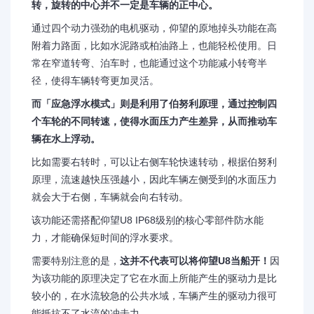
转，旋转的中心并不一定是车辆的正中心。
通过四个动力强劲的电机驱动，仰望的原地掉头功能在高
附着力路面，比如水泥路或柏油路上，也能轻松使用。日
常在窄道转弯、泊车时，也能通过这个功能减小转弯半
径，使得车辆转弯更加灵活。
而「应急浮水模式」则是利用了伯努利原理，通过控制四
个车轮的不同转速，使得水面压力产生差异，从而推动车
辆在水上浮动。
比如需要右转时，可以让右侧车轮快速转动，根据伯努利
原理，流速越快压强越小，因此车辆左侧受到的水面压力
就会大于右侧，车辆就会向右转动。
该功能还需搭配仰望U8 IP68级别的核心零部件防水能
力，才能确保短时间的浮水要求。
需要特别注意的是，
这并不代表可以将仰望U8当船开！
因
为该功能的原理决定了它在水面上所能产生的驱动力是比
较小的，在水流较急的公共水域，车辆产生的驱动力很可
能抵抗不了水流的冲击力。