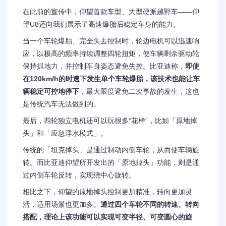
在此前的宣传中，仰望首款车型、大型硬派越野车——仰
望U8还向我们展示了高速爆胎后稳定车身的能力。
当一个车轮爆胎、完全失去控制时，轮边电机可以迅速响
应，以极高的频率持续调整四轮扭矩，使车辆剩余驱动轮
保持抓地力，并控制车身姿态避免失控。比亚迪称，
即使
在120km/h的时速下发生单个车轮爆胎，该技术也能让车
辆稳定可控地停下
，最大限度避免二次事故的发生，这也
是传统汽车无法做到的。
最后，四轮独立电机还可以玩很多“花样”，比如「原地掉
头」和「应急浮水模式」。
传统的「坦克掉头」是通过制动内侧车轮，从而使车辆旋
转。而比亚迪仰望所开发出的「原地掉头」功能，则是通
过内侧车轮反转，实现绕中心旋转。
相比之下，仰望的原地掉头控制更加精准，转向更加灵
活，适用场景也更加多。
通过四个车轮不同的转速、转向
搭配，理论上该功能可以实现可变半径、可变圆心的旋