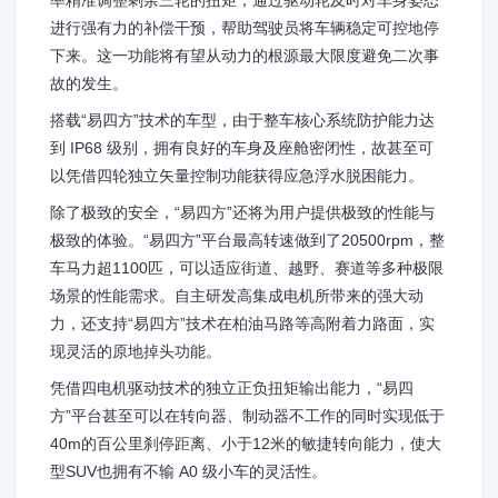
率精准调整剩余三轮的扭矩，通过驱动轮及时对车身姿态
进行强有力的补偿干预，帮助驾驶员将车辆稳定可控地停
下来。这一功能将有望从动力的根源最大限度避免二次事
故的发生。
搭载“易四方”技术的车型，由于整车核心系统防护能力达
到 IP68 级别，拥有良好的车身及座舱密闭性，故甚至可
以凭借四轮独立矢量控制功能获得应急浮水脱困能力。
除了极致的安全，“易四方”还将为用户提供极致的性能与
极致的体验。“易四方”平台最高转速做到了20500rpm，整
车马力超1100匹，可以适应街道、越野、赛道等多种极限
场景的性能需求。自主研发高集成电机所带来的强大动
力，还支持“易四方”技术在柏油马路等高附着力路面，实
现灵活的原地掉头功能。
凭借四电机驱动技术的独立正负扭矩输出能力，“易四
方”平台甚至可以在转向器、制动器不工作的同时实现低于
40m的百公里刹停距离、小于12米的敏捷转向能力，使大
型SUV也拥有不输 A0 级小车的灵活性。